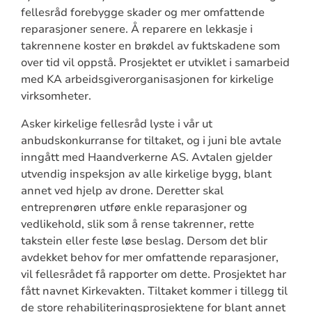
fellesråd forebygge skader og mer omfattende
reparasjoner senere. Å reparere en lekkasje i
takrennene koster en brøkdel av fuktskadene som
over tid vil oppstå. Prosjektet er utviklet i samarbeid
med KA arbeidsgiverorganisasjonen for kirkelige
virksomheter.
Asker kirkelige fellesråd lyste i vår ut
anbudskonkurranse for tiltaket, og i juni ble avtale
inngått med Haandverkerne AS. Avtalen gjelder
utvendig inspeksjon av alle kirkelige bygg, blant
annet ved hjelp av drone. Deretter skal
entreprenøren utføre enkle reparasjoner og
vedlikehold, slik som å rense takrenner, rette
takstein eller feste løse beslag. Dersom det blir
avdekket behov for mer omfattende reparasjoner,
vil fellesrådet få rapporter om dette. Prosjektet har
fått navnet Kirkevakten. Tiltaket kommer i tillegg til
de store rehabiliteringsprosjektene for blant annet