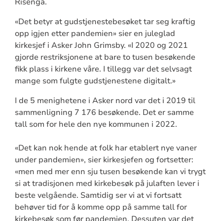
Risenga.
«Det betyr at gudstjenestebesøket tar seg kraftig
opp igjen etter pandemien» sier en juleglad
kirkesjef i Asker John Grimsby. «I 2020 og 2021
gjorde restriksjonene at bare to tusen besøkende
fikk plass i kirkene våre. I tillegg var det selvsagt
mange som fulgte gudstjenestene digitalt.»
I de 5 menighetene i Asker nord var det i 2019 til
sammenligning 7 176 besøkende. Det er samme
tall som for hele den nye kommunen i 2022.
«Det kan nok hende at folk har etablert nye vaner
under pandemien», sier kirkesjefen og fortsetter:
«men med mer enn sju tusen besøkende kan vi trygt
si at tradisjonen med kirkebesøk på julaften lever i
beste velgående. Samtidig ser vi at vi fortsatt
behøver tid for å komme opp på samme tall for
kirkebesøk som før pandemien. Dessuten var det