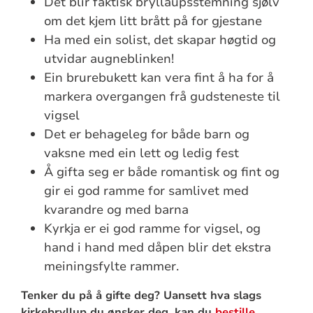
Det blir faktisk bryllaupsstemning sjølv
om det kjem litt brått på for gjestane
Ha med ein solist, det skapar høgtid og
utvidar augneblinken!
Ein brurebukett kan vera fint å ha for å
markera overgangen frå gudsteneste til
vigsel
Det er behageleg for både barn og
vaksne med ein lett og ledig fest
Å gifta seg er både romantisk og fint og
gir ei god ramme for samlivet med
kvarandre og med barna
Kyrkja er ei god ramme for vigsel, og
hand i hand med dåpen blir det ekstra
meiningsfylte rammer.
Tenker du på å gifte deg? Uansett hva slags
kirkebryllup du ønsker deg, kan du
bestille