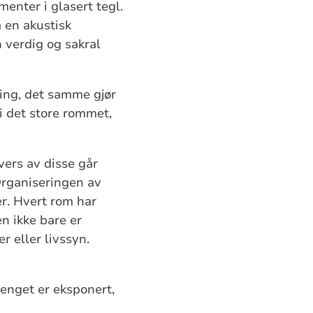
enter i glasert tegl.
å en akustisk
n verdig og sakral
ping, det samme gjør
i det store rommet,
vers av disse går
Organiseringen av
r. Hvert rom har
en ikke bare er
 eller livssyn.
enget er eksponert,