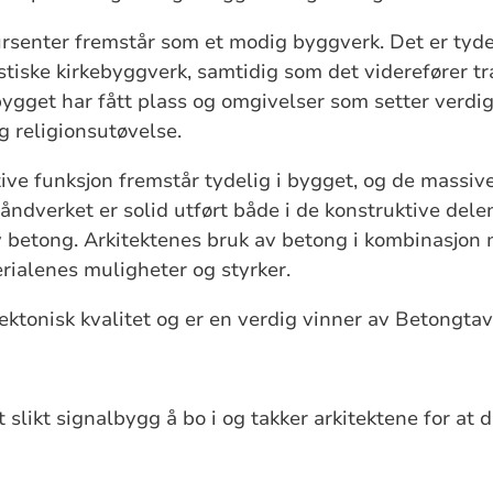
ursenter fremstår som et modig byggverk. Det er tydel
stiske kirkebyggverk, samtidig som det viderefører t
gget har fått plass og omgivelser som setter verdig
g religionsutøvelse.
ive funksjon fremstår tydelig i bygget, og de massi
 Håndverket er solid utført både i de konstruktive dele
 betong. Arkitektenes bruk av betong i kombinasjon 
terialenes muligheter og styrker.
ektonisk kvalitet og er en verdig vinner av Betongta
t slikt signalbygg å bo i og takker arkitektene for at d