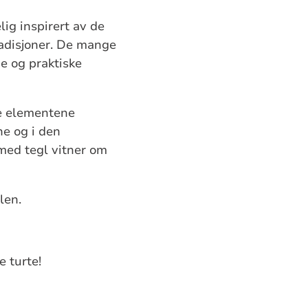
ig inspirert av de
radisjoner. De mange
e og praktiske
ve elementene
ne og i den
med tegl vitner om
vlen.
e turte!