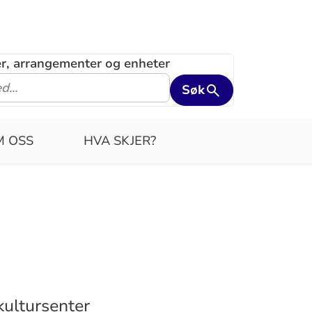
ler, arrangementer og enheter
Søk
M OSS
HVA SKJER?
kultursenter