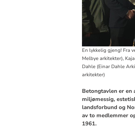
En lykkelig gjeng! Fra 
Melbye arkitekter), Kaja
Dahle (Einar Dahle Arki
arkitekter)
Betongtavlen er en 
miljømessig, esteti
landsforbund og Nor
av to medlemmer opp
1961.