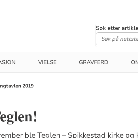
Søk etter artik
ASJON
VIELSE
GRAVFERD
O
ngtavlen 2019
Teglen!
ember ble Teglen – Spikkestad kirke og 