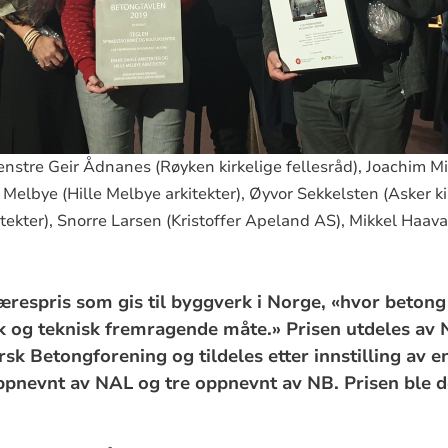
venstre Geir Ådnanes (Røyken kirkelige fellesråd), Joachim M
 Melbye (Hille Melbye arkitekter), Øyvor Sekkelsten (Asker ki
tekter), Snorre Larsen (Kristoffer Apeland AS), Mikkel Haav
ærespris som gis til byggverk i Norge, «hvor betong
sk og teknisk fremragende måte.» Prisen utdeles av 
sk Betongforening og tildeles etter innstilling av 
nevnt av NAL og tre oppnevnt av NB. Prisen ble del