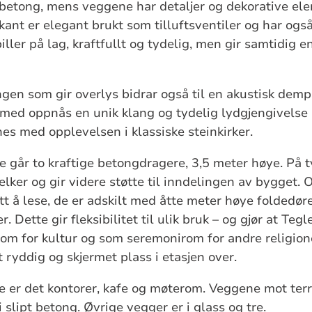
 betong, mens veggene har detaljer og dekorative elem
kant er elegant brukt som tilluftsventiler og har ogs
iller på lag, kraftfullt og tydelig, men gir samtidig e
gen som gir overlys bidrar også til en akustisk dem
med oppnås en unik klang og tydelig lydgjengivelse 
s med opplevelsen i klassiske steinkirker.
e går to kraftige betongdragere, 3,5 meter høye. På t
ker og gir videre støtte til inndelingen av bygget. 
 å lese, de er adskilt med åtte meter høye foldedøre
r. Dette gir fleksibilitet til ulik bruk – og gjør at Tegl
om for kultur og som seremonirom for andre religioner
t ryddig og skjermet plass i etasjen over.
e er det kontorer, kafe og møterom. Veggene mot terr
 slipt betong. Øvrige vegger er i glass og tre.