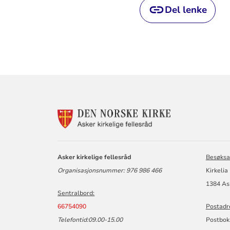
Del lenke
KONTAKTINF
FOR
ASKER
KIRKELIGE
FELLESRÅD
Asker kirkelige fellesråd
Besøksa
Organisasjonsnummer: 976 986 466
Kirkelia
1384 As
Sentralbord:
66754090
Postadr
Telefontid:09.00-15.00
Postbok