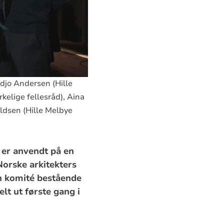
idjo Andersen (Hille
rkelige fellesråd), Aina
aldsen (Hille Melbye
 er anvendt på en
Norske arkitekters
en komité bestående
t ut første gang i