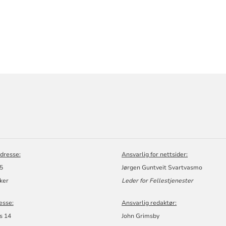
ORMASJON
dresse:
Ansvarlig for nettsider:
 5
Jørgen Guntveit Svartvasmo
ker
Leder for Fellestjenester
esse:
Ansvarlig redaktør:
s 14
John Grimsby