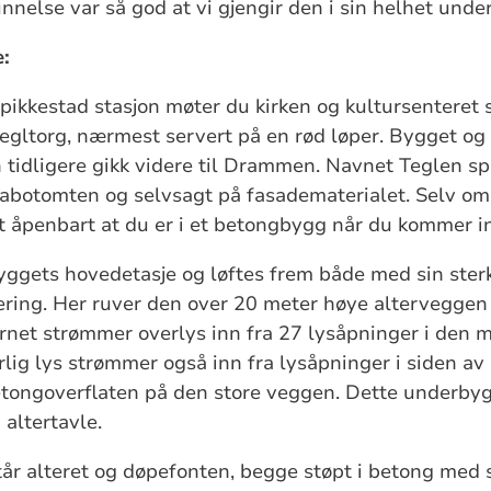
nnelse var så god at vi gjengir den i sin helhet under
:
pikkestad stasjon møter du kirken og kultursenteret
tegltorg, nærmest servert på en rød løper. Bygget og 
tidligere gikk videre til Drammen. Navnet Teglen spi
nabotomten og selvsagt på fasadematerialet. Selv om
t åpenbart at du er i et betongbygg når du kommer i
byggets hovedetasje og løftes frem både med sin sterk
ring. Her ruver den over 20 meter høye alterveggen 
tårnet strømmer overlys inn fra 27 lysåpninger i den
ig lys strømmer også inn fra lysåpninger i siden av 
etongoverflaten på den store veggen. Dette underby
 altertavle.
år alteret og døpefonten, begge støpt i betong med sl