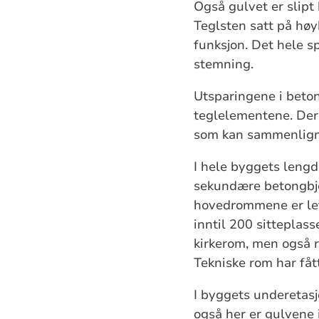
Også gulvet er slipt
Teglsten satt på høy
funksjon. Det hele sp
stemning.
Utsparingene i beton
teglelementene. Der
som kan sammenligne
I hele byggets lengd
sekundære betongbjel
hovedrommene er lett
inntil 200 sitteplasse
kirkerom, men også r
Tekniske rom har fåt
I byggets underetasj
også her er gulvene i