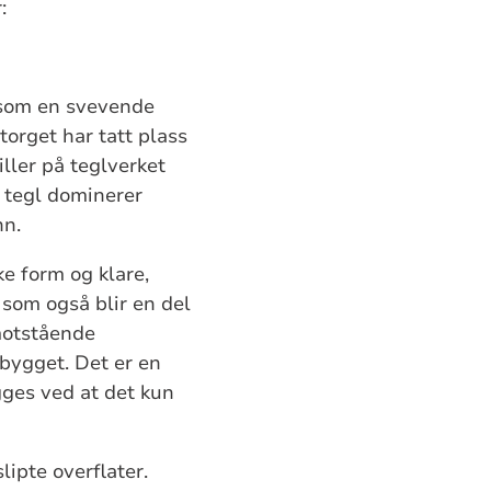
:
 som en svevende
torget har tatt plass
ller på teglverket
 tegl dominerer
nn.
e form og klare,
som også blir en del
 motstående
bygget. Det er en
gges ved at det kun
ipte overflater.