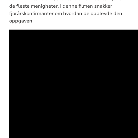
de fleste menigheter. I denne filmen snakker
fjorårskonfirmanter om hvordan de opplevde den
oppgaven.