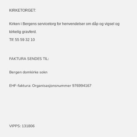
KIRKETORGET:
Kirken i Bergens servicetorg for henvendelser om dåp og vigsel og
kirkelig gravferd.
Tlf: 55 59 32 10
FAKTURA SENDES TIL:
Bergen domkirke sokn
EHF-faktura: Organisasjonsnummer 976994167
VIPPS: 131806