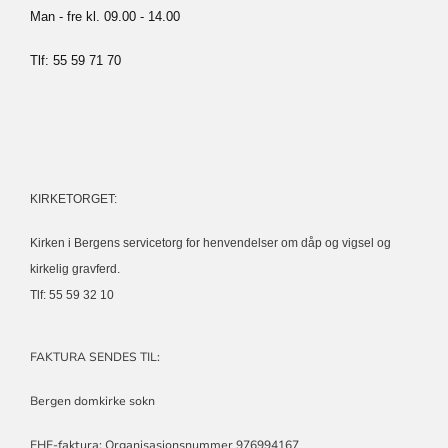
Man - fre kl. 09.00 - 14.00
Tlf: 55 59 71 70
KIRKETORGET:
Kirken i Bergens servicetorg for henvendelser om dåp og vigsel og
kirkelig gravferd.
Tlf: 55 59 32 10
FAKTURA SENDES TIL:
Bergen domkirke sokn
EHF-faktura: Organisasjonsnummer 976994167