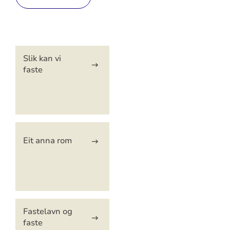
Artikkelsnarveger
Slik kan vi
faste
Eit anna rom
Fastelavn og
faste