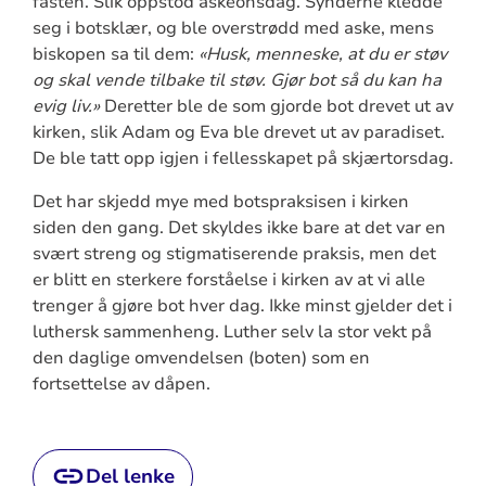
fasten. Slik oppstod askeonsdag. Synderne kledde
seg i botsklær, og ble overstrødd med aske, mens
biskopen sa til dem:
«Husk, menneske, at du er støv
og skal vende tilbake til støv. Gjør bot så du kan ha
evig liv.»
Deretter ble de som gjorde bot drevet ut av
kirken, slik Adam og Eva ble drevet ut av paradiset.
De ble tatt opp igjen i fellesskapet på skjærtorsdag.
Det har skjedd mye med botspraksisen i kirken
siden den gang. Det skyldes ikke bare at det var en
svært streng og stigmatiserende praksis, men det
er blitt en sterkere forståelse i kirken av at vi alle
trenger å gjøre bot hver dag. Ikke minst gjelder det i
luthersk sammenheng. Luther selv la stor vekt på
den daglige omvendelsen (boten) som en
fortsettelse av dåpen.
Del lenke