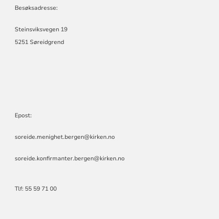
Besøksadresse:
Steinsviksvegen 19
5251 Søreidgrend
Epost:
soreide.menighet.bergen@kirken.no
soreide.konfirmanter.bergen@kirken.no
Tlf: 55 59 71 00