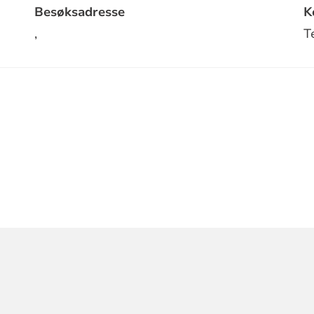
Besøksadresse
K
,
T
ORMASJON