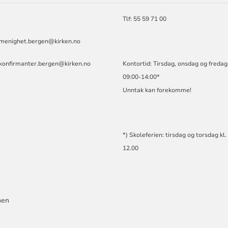
Tlf: 55 59 71 00
.menighet.bergen@kirken.no
.konfirmanter.bergen@kirken.no
Kontortid: Tirsdag, onsdag og fredag 
09:00-14:00*
Unntak kan forekomme!
*) Skoleferien: tirsdag og torsdag kl.
12.00
men