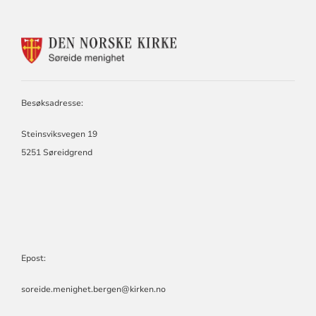
KONTAKTINFORMASJON
FOR
SØREIDE
MENIGHET
Besøksadresse:
Steinsviksvegen 19
5251 Søreidgrend
Epost:
soreide.menighet.bergen@kirken.no