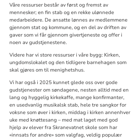
Våre ressurser består av først og fremst av
mennesker; en fin stab og en rekke ulønnede
medarbeidere. De ansatte lønnes av medlemmene
gjennom stat og kommune, og en del av driften av
gaver som vi får gjennom givertjeneste og offer i
noen av gudstjenestene.
Videre har vi store ressurser i våre bygg: Kirken,
ungdomslokalet og den tidligere barnehagen som
skal gjøres om til menighetshus.
Vi har også i 2025 kunnet glede oss over gode
gudstjenester om søndagene, nesten alltid med en
lang og hyggelig kirkekaffe, mange konfirmanter,
en usedvanlig musikalsk stab, hele tre sangkor for
voksne som øver i kirken, middag i kirken annenhver
uke med knøttesang – med mat laget med god
hjelp av elever fra Skranevatnet skole som har
«innsats for andre» som valgfag, veldig populær