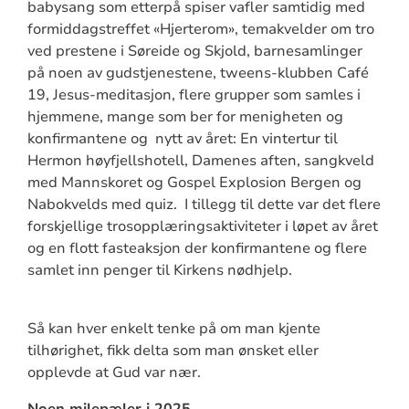
babysang som etterpå spiser vafler samtidig med
formiddagstreffet «Hjerterom», temakvelder om tro
ved prestene i Søreide og Skjold, barnesamlinger
på noen av gudstjenestene, tweens-klubben Café
19, Jesus-meditasjon, flere grupper som samles i
hjemmene, mange som ber for menigheten og
konfirmantene og nytt av året: En vintertur til
Hermon høyfjellshotell, Damenes aften, sangkveld
med Mannskoret og Gospel Explosion Bergen og
Nabokvelds med quiz. I tillegg til dette var det flere
forskjellige trosopplæringsaktiviteter i løpet av året
og en flott fasteaksjon der konfirmantene og flere
samlet inn penger til Kirkens nødhjelp.
Så kan hver enkelt tenke på om man kjente
tilhørighet, fikk delta som man ønsket eller
opplevde at Gud var nær.
Noen milepæler i 2025