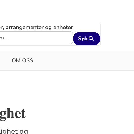
ler, arrangementer og enheter
Søk
OM OSS
ighet
lighet og