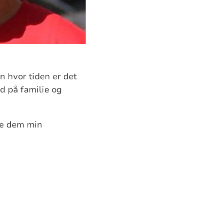
nn hvor tiden er det
id på familie og
ise dem min