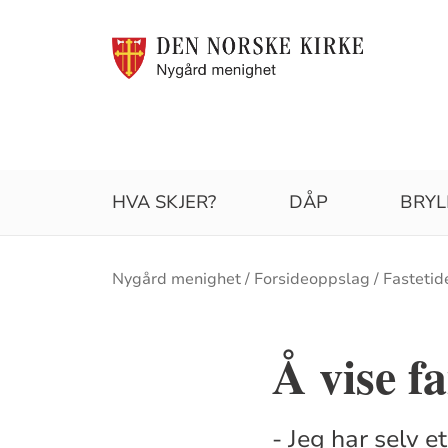
HVA SKJER?
DÅP
BRYL
Brødsmulesti
Nygård menighet
Forsideoppslag
Fastetid
Å vise f
- Jeg har selv e