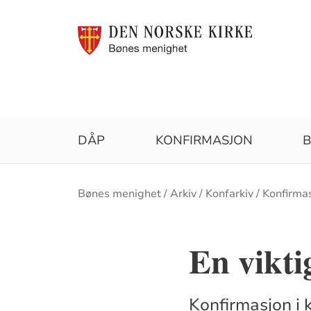
DÅP
KONFIRMASJON
B
Brødsmulesti
Bønes menighet
Arkiv
Konfarkiv
Konfirma
En viktig
Konfirmasjon i k