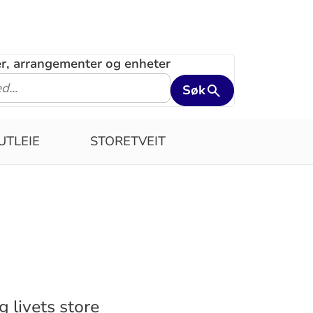
ler, arrangementer og enheter
Søk
UTLEIE
STORETVEIT
g livets store