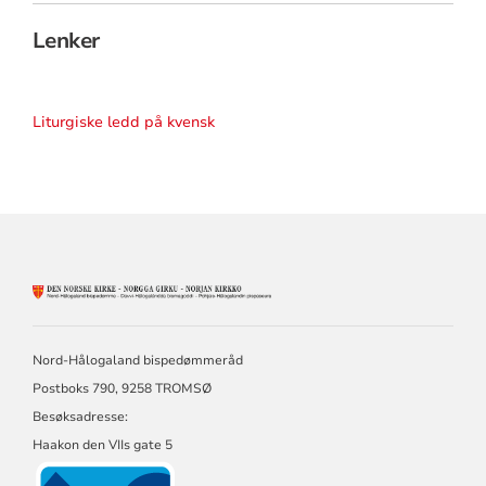
Lenker
Liturgiske ledd på kvensk
KONTAKTINFORMASJON
FOR
NORD-
HÅLOGALAND
Nord-Hålogaland bispedømmeråd
BISPEDØMME
Postboks 790, 9258 TROMSØ
Besøksadresse:
Haakon den VIIs gate 5