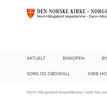
AKTUELT
BISKOPEN
B
SORG OG DØDSFALL
JOBB HO
Brødsmulesti
Nord-Hålogaland bispedømme
Jobb hos os