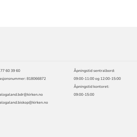
ORMASJON
 77 60 39 60
Åpningstid sentralbord:
asjonsnummer: 818066872
09:00-11:00 og 12:00-15:00
Åpningstid kontoret:
alogaland.bdr@kirken.no
09:00-15:00
alogaland.biskop@kirken.no