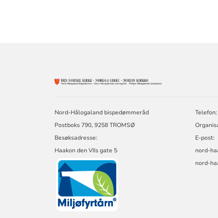
KONTAKTINF
FOR
NORD-
HÅLOGALAND
Nord-Hålogaland bispedømmeråd
Telefon:
BISPEDØMME
Postboks 790, 9258 TROMSØ
Organis
Besøksadresse:
E-post:
Haakon den VIIs gate 5
nord-ha
nord-ha