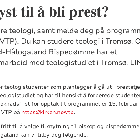
st til å bli prest?
re teologi, samt melde deg på programme
VTP). Du kan studere teologi i Tromsø, O
d-Hålogaland Bispedømme har et
marbeid med teologistudiet i Tromsø. LI
r teologistudenter som planlegger å gå ut i prestet
eologistudiet og har til hensikt å forberede studente
Søknadsfrist for opptak til programmet er 15. februa
m VTP på
https://kirken.no/vtp
.
fritt til å velge tilknytning til biskop og bispedømm
aland kan vi tilby deg følgende.