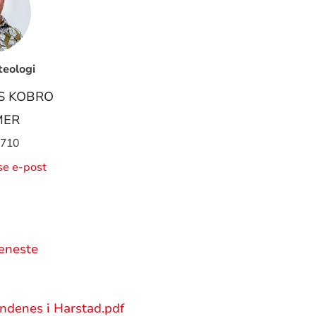
teologi
S KOBRO
MER
 710
ise e-post
jeneste
ndenes i Harstad.pdf