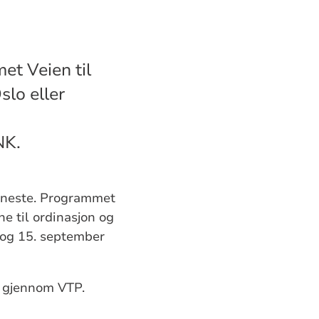
t Veien til
slo eller
NK.
jeneste. Programmet
ne til ordinasjon og
r og 15. september
e gjennom VTP.