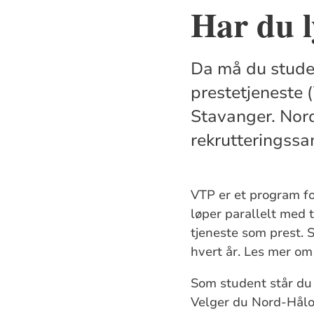
Har du ly
Da må du stude
prestetjeneste (
Stavanger. Nor
rekrutteringssa
VTP er et program fo
løper parallelt med t
tjeneste som prest. 
hvert år. Les mer o
Som student står du 
Velger du Nord-Hålog