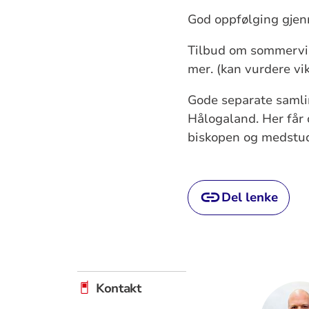
God oppfølging gjen
Tilbud om sommervika
mer. (kan vurdere vik
Gode separate samli
Hålogaland. Her får 
biskopen og medstud
Del lenke
Kontakt