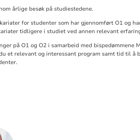
nom årlige besøk på studiestedene.
riater for studenter som har gjennomført O1 og har 
ariater tidligere i studiet ved annen relevant erfaring
nger på O1 og O2 i samarbeid med bispedømmene Mø
du et relevant og interessant program samt tid til å b
enter.