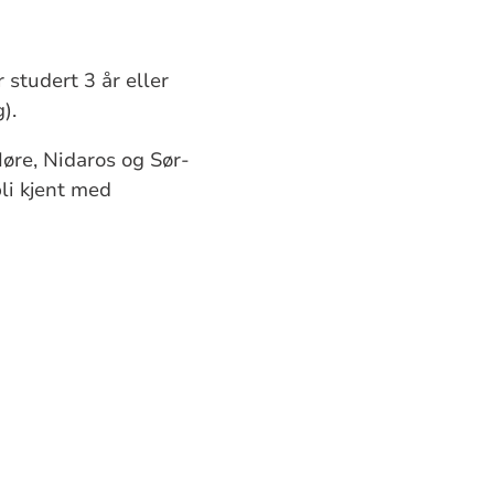
studert 3 år eller
).
re, Nidaros og Sør-
li kjent med