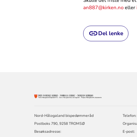
Skulle det friste med et
an887@kirken.no
eller
Del lenke
KONTAKTINF
FOR
NORD-
HÅLOGALAND
Nord-Hålogaland bispedømmeråd
Telefon:
BISPEDØMME
Postboks 790, 9258 TROMSØ
Organis
Besøksadresse:
E-post: