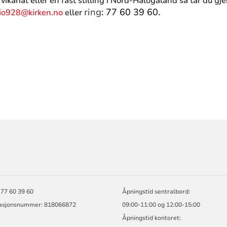
 vikariat eller en fast stilling i Nord-Hålogaland så tar du g
ring
: 77 60 39 60.
io928@kirken.no
eller
ORMASJON
 77 60 39 60
Åpningstid sentralbord:
asjonsnummer: 818066872
09:00-11:00 og 12:00-15:00
Åpningstid kontoret: