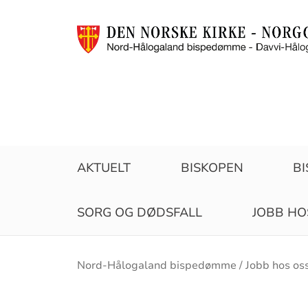
AKTUELT
BISKOPEN
B
SORG OG DØDSFALL
JOBB HO
Brødsmulesti
Nord-Hålogaland bispedømme
Jobb hos os