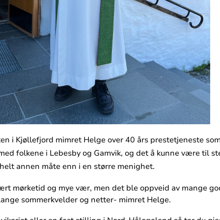
n i Kjøllefjord mimret Helge over 40 års prestetjeneste som
med folkene i Lebesby og Gamvik, og det å kunne være til st
helt annen måte enn i en større menighet.
 vært mørketid og mye vær, men det ble oppveid av mange g
g lange sommerkvelder og netter- mimret Helge.