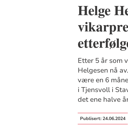
Helge He
vikarpre
etterføl
Etter 5 år som 
Helgesen nå av.
være en 6 måned
i Tjensvoll i St
det ene halve år
Publisert:
24.06.2024