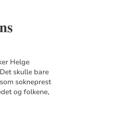
ans
ker Helge
Det skulle bare
n som sokneprest
edet og folkene,