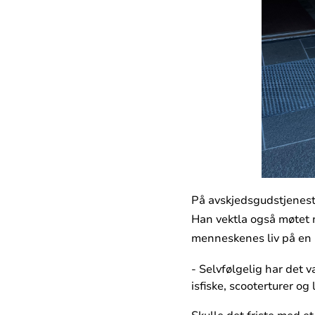
På avskjedsgudstjeneste
Han vektla også møtet 
menneskenes liv på en 
- Selvfølgelig har det
isfiske, scooterturer o