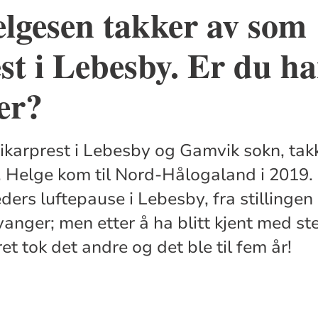
lgesen takker av som
st i Lebesby. Er du h
ger?
vikarprest i Lebesby og Gamvik sokn, tak
 Helge kom til Nord-Hålogaland i 2019. 
ers luftepause i Lebesby, fra stillinge
avanger; men etter å ha blitt kjent med st
et tok det andre og det ble til fem år!