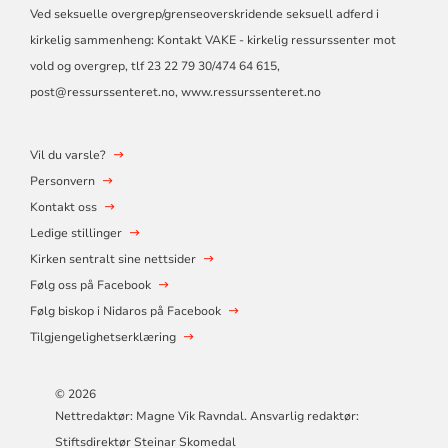
Ved seksuelle overgrep/grenseoverskridende seksuell adferd i
kirkelig sammenheng: Kontakt VAKE - kirkelig ressurssenter mot
vold og overgrep, tlf 23 22 79 30/474 64 615,
post@ressurssenteret.no
, www.ressurssenteret.no
Vil du varsle?
Personvern
Kontakt oss
Ledige stillinger
Kirken sentralt sine nettsider
Følg oss på Facebook
Følg biskop i Nidaros på Facebook
Tilgjengelighetserklæring
© 2026
Nettredaktør: Magne Vik Ravndal. Ansvarlig redaktør:
Stiftsdirektør Steinar Skomedal