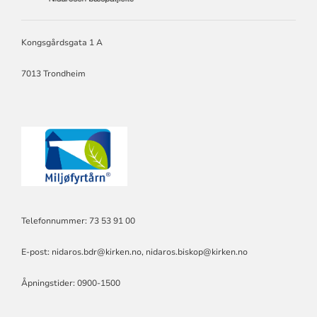
NIDAROS
BISKOP
OG
BISPEDØMMERÅD.
Kongsgårdsgata 1 A
PRESES
I
7013 Trondheim
BISPEMØTET.
Telefonnummer: 73 53 91 00
E-post:
nidaros.bdr@kirken.no
,
nidaros.biskop@kirken.no
Åpningstider: 0900-1500