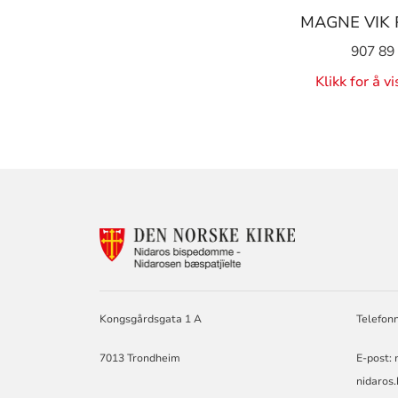
MAGNE VIK
907 89
Klikk for å v
KONTAKTINF
FOR
NIDAROS
BISKOP
OG
BISPEDØMMER
Kongsgårdsgata 1 A
Telefon
PRESES
I
7013 Trondheim
E-post:
BISPEMØTET.
nidaros