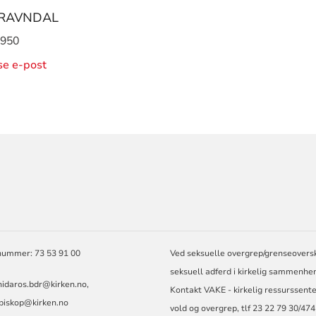
 RAVNDAL
 950
ise e-post
ORMASJON
ÅD.
nummer: 73 53 91 00
Ved seksuelle overgrep/grenseovers
seksuell adferd i kirkelig sammenhe
nidaros.bdr@kirken.no
,
Kontakt VAKE - kirkelig ressurssent
.biskop@kirken.no
vold og overgrep, tlf 23 22 79 30/474