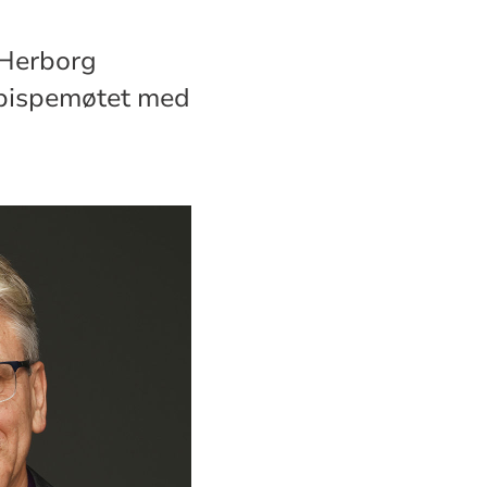
 Herborg
i bispemøtet med