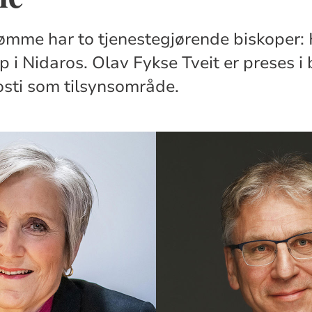
ømme har to tjenestegjørende biskoper:
op i Nidaros. Olav Fykse Tveit er preses 
sti som tilsynsområde.