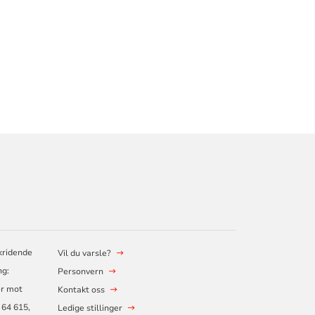
kridende
Vil du varsle?
ng:
Personvern
er mot
Kontakt oss
 64 615,
Ledige stillinger