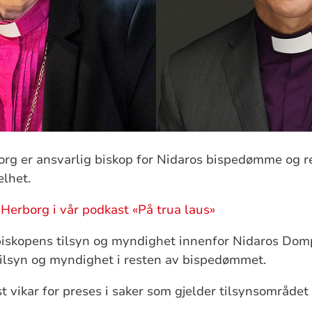
org er ansvarlig biskop for Nidaros bispedømme og r
elhet.
 Herborg i vår podkast «På trua laus»
biskopens tilsyn og myndighet innenfor Nidaros Domp
tilsyn og myndighet i resten av bispedømmet.
t vikar for preses i saker som gjelder tilsynsområdet 