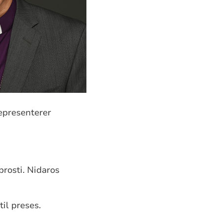
epresenterer
rosti. Nidaros
til preses.