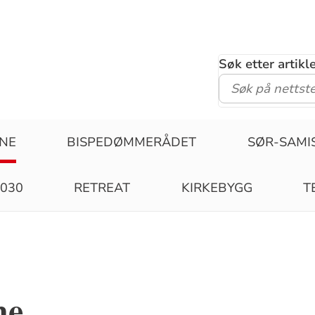
Søk etter artik
ENE
BISPEDØMMERÅDET
SØR-SAMI
2030
RETREAT
KIRKEBYGG
T
ne