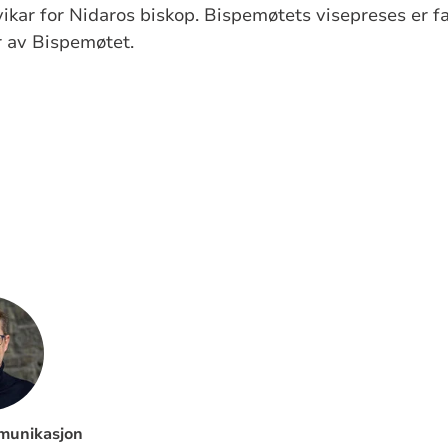
ikar for Nidaros biskop. Bispemøtets visepreses er fas
r av Bispemøtet.
munikasjon