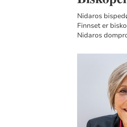
Nidaros bisped
Finnset er bisk
Nidaros dompro