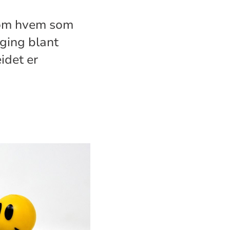
ø om hvem som
lging blant
idet er