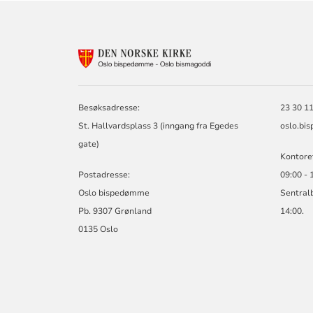
KONTAKTINF
FOR
OSLO
BISPEDØMME
Besøksadresse:
23 30 11
St. Hallvardsplass 3 (inngang fra Egedes
oslo.bi
gate)
Kontoret
Postadresse:
09:00 - 
Oslo bispedømme
Sentralb
Pb. 9307 Grønland
14:00.
0135 Oslo