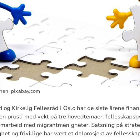
hen, pixabay.com
g Kirkelig Fellesråd i Oslo har de siste årene finans
en prosti med vekt på tre hovedtemaer: fellesskapsb
amarbeid med migrantmenigheter. Satsning på strateg
ghet og frivillige har vært et delprosjekt av fellessk