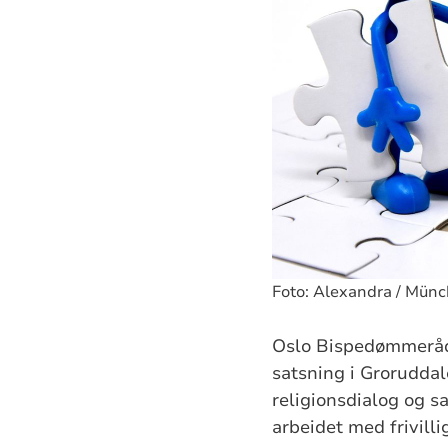
Foto: Alexandra / Münc
Oslo Bispedømmeråd o
satsning i Groruddal
religionsdialog og s
arbeidet med frivilli