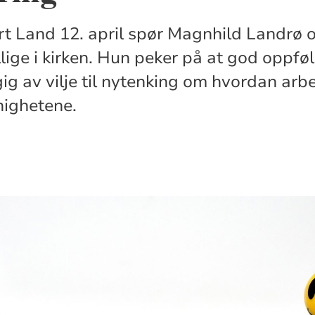
Vårt Land 12. april spør Magnhild Landr
illige i kirken. Hun peker på at god oppfø
ig av vilje til nytenking om hvordan arbe
nighetene.