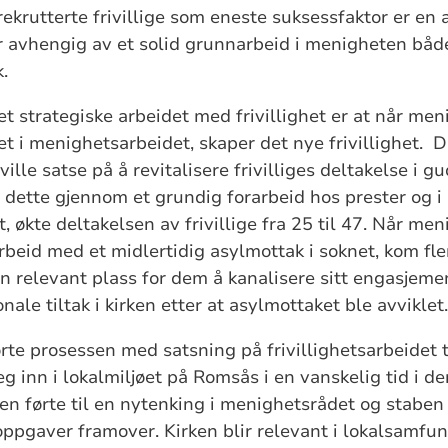
rekrutterte frivillige som eneste suksessfaktor er en 
r avhengig av et solid grunnarbeid i menigheten bå
.
det strategiske arbeidet med frivillighet er at når me
t i menighetsarbeidet, skaper det nye frivillighet. 
le satse på å revitalisere frivilliges deltakelse i g
 dette gjennom et grundig forarbeid hos prester og i
, økte deltakelsen av frivillige fra 25 til 47. Når me
beid med et midlertidig asylmottak i soknet, kom flere 
en relevant plass for dem å kanalisere sitt engasjemen
onale tiltak i kirken etter at asylmottaket ble avviklet.
rte prosessen med satsning på frivillighetsarbeidet 
eg inn i lokalmiljøet på Romsås i en vanskelig tid i d
gen førte til en nytenking i menighetsrådet og stabe
oppgaver framover. Kirken blir relevant i lokalsamfun