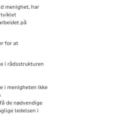
ud menighet, har
tviklet
sarbeidet på
r for at
e i rådsstrukturen
ge i menigheten ikke
n
å få de nødvendige
aglige ledelsen i