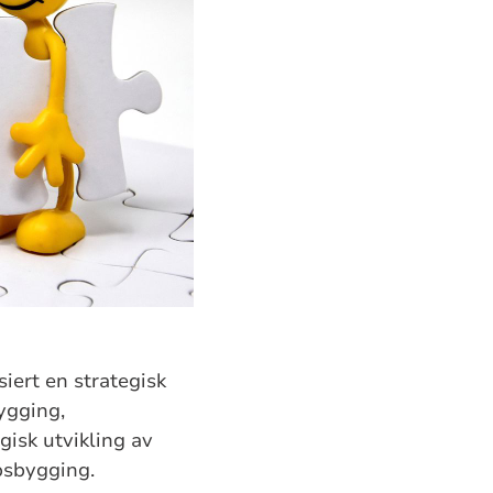
iert en strategisk
ygging,
isk utvikling av
apsbygging.