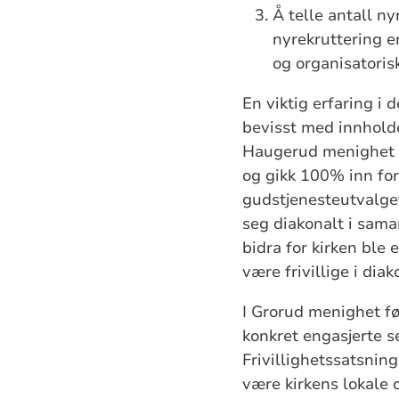
Å telle antall ny
nyrekruttering e
og organisatorisk
En viktig erfaring i 
bevisst med innholde
Haugerud menighet vil
og gikk 100% inn for
gudstjenesteutvalget
seg diakonalt i samar
bidra for kirken ble 
være frivillige i diak
I Grorud menighet fø
konkret engasjerte s
Frivillighetssatsnin
være kirkens lokale 