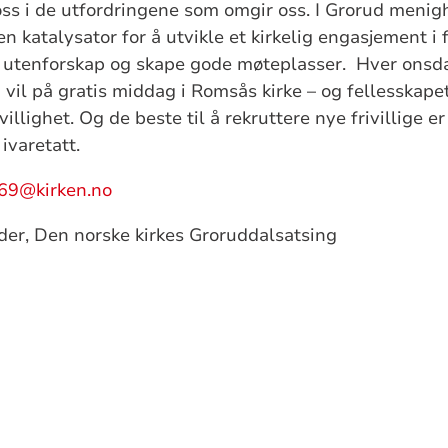
oss i de utfordringene som omgir oss. I Grorud menig
en katalysator for å utvikle et kirkelig engasjement i
 utenforskap og skape gode møteplasser. Hver onsd
m vil på gratis middag i Romsås kirke – og fellesskape
illighet. Og de beste til å rekruttere nye frivillige er
ivaretatt.
69@kirken.no
der, Den norske kirkes Groruddalsatsing