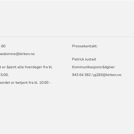
ORMASJON
 60
Pressekontakt:
spedomme@kirken.no
Patrick Justad
 er åpent alle hverdager fra kl.
Kommunikasjonsrådgiver
15:00.
943 64 382 / pj283@kirken.no
ordet er betjent fra kl. 10:00 -