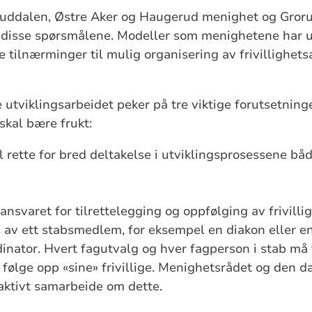
ruddalen, Østre Aker og Haugerud menighet og Gror
 disse spørsmålene. Modeller som menighetene har u
e tilnærminger til mulig organisering av frivillighet
 utviklingsarbeidet peker på tre viktige forutsetninge
 skal bære frukt:
l rette for bred deltakelse i utviklingsprosessene båd
nsvaret for tilrettelegging og oppfølging av frivilli
s av ett stabsmedlem, for eksempel en diakon eller e
rdinator. Hvert fagutvalg og hver fagperson i stab m
å følge opp «sine» frivillige. Menighetsrådet og den d
ktivt samarbeide om dette.