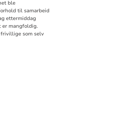
het ble
 forhold til samarbeid
ag ettermiddag
t er mangfoldig.
 frivillige som selv