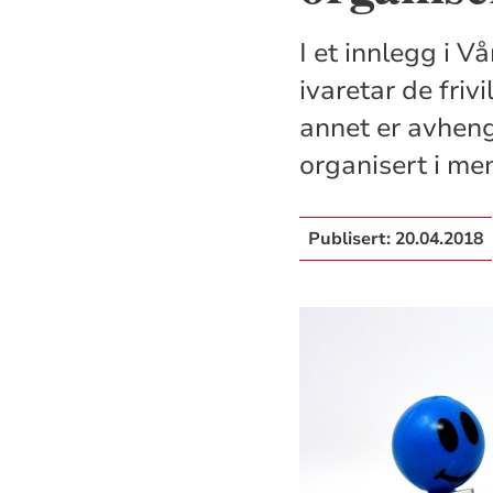
I et innlegg i 
ivaretar de friv
annet er avheng
organisert i me
Publisert:
20.04.2018