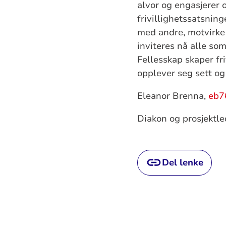
alvor og engasjerer 
frivillighetssatsning
med andre, motvirke
inviteres nå alle so
Fellesskap skaper friv
opplever seg sett og 
Eleanor Brenna,
eb7
Diakon og prosjektle
Del lenke