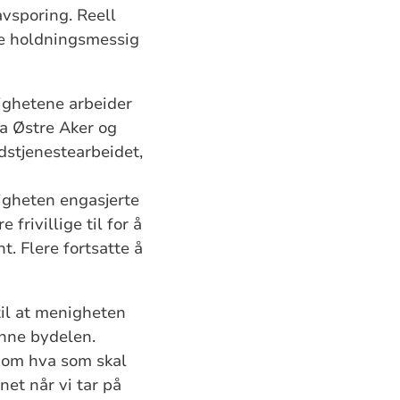
avsporing. Reell
de holdningsmessig
nighetene arbeider
Da Østre Aker og
udstjenestearbeidet,
nigheten engasjerte
frivillige til for å
t. Flere fortsatte å
til at menigheten
enne bydelen.
n om hva som skal
net når vi tar på