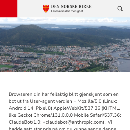
Browseren din har feilaktig blitt gjenskjent som en
bot utifra User-agent verdien = Mozilla/5.0 (Linux;
Android 14; Pixel 8) AppleWebKit/537.36 (KHTML,
like Gecko) Chrome/131.0.0.0 Mobile Safari/537.36;
ClaudeBot/1.0; +claudebot@anthropic.com) . Vi
hadde satt stor pris på om du kunne sende denne