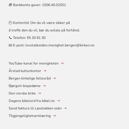
🎁 Bankkonto gaver: 1506.40.02551
🕙 Kontortid: Om du vil være sikker på
å treffe den du vil, bør du avtale på forhånd.
📞 Telefon:
55 30 81 30
📧 E-post:
lovstakksiden.menighet.bergen@kirken.no
YouTube-kanal for menigheten
Årstad kulturkontor
Bergen kirkelige fellesråd
Bjørgvin bispedøme
Den norske kirke
Dagens bibelord fra bibel.no
Send faktura til Løvstakken sokn
Tilgjengelighetserklæring