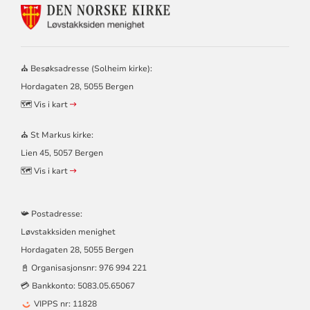
KONTAKTINFORMASJON
FOR
LØVSTAKKSIDEN
MENIGHET
–
⛪ Besøksadresse (Solheim kirke):
SOLHEIM
Hordagaten 28, 5055 Bergen
OG
ST
🗺️ Vis i kart
MARKUS
KIRKER
⛪ St Markus kirke:
Lien 45, 5057 Bergen
🗺️ Vis i kart
📯 Postadresse:
Løvstakksiden menighet
Hordagaten 28, 5055 Bergen
📓 Organisasjonsnr:
976 994 221
💳 Bankkonto: 5083.05.65067
VIPPS nr: 11828