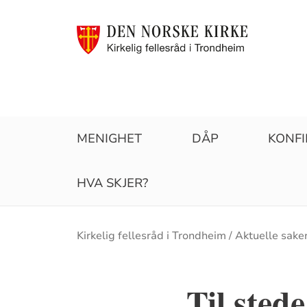
MENIGHET
DÅP
KONF
HVA SKJER?
Brødsmulesti
Kirkelig fellesråd i Trondheim
Aktuelle sake
Til sted