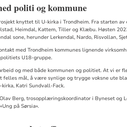
ed politi og kommune
rosjekt knyttet til U-kirka i Trondheim. Fra starten a
stad, Heimdal, Kattem, Tiller og Klæbu. Høsten 2022 
ndal sone, herunder Lerkendal, Nardo, Risvollan, Sj
kontakt med Trondheim kommunes lignende virksomhe
politiets U18-gruppe.
arbeid og med både kommunen og politiet. At vi er f
felles mål, å være synlige og trygge voksne ute bla
U-kirka, Katri Sundvall-Fack.
av Berg, trosopplæringskoordinator i Byneset og L
 «Ung på Sørsia».