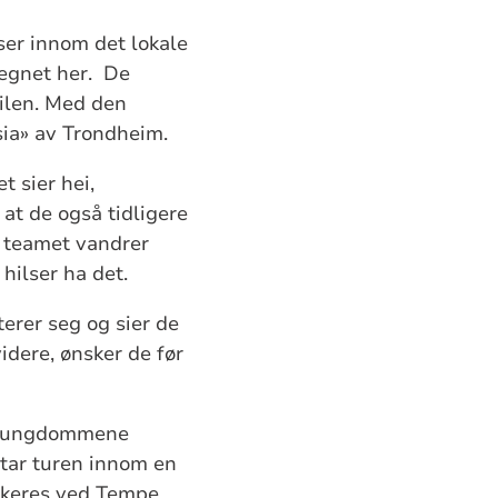
ser innom det lokale
regnet her. De
bilen. Med den
ørsia» av Trondheim.
t sier hei,
at de også tidligere
r teamet vandrer
hilser ha det.
erer seg og sier de
idere, ønsker de før
 Er ungdommene
 tar turen innom en
arkeres ved Tempe