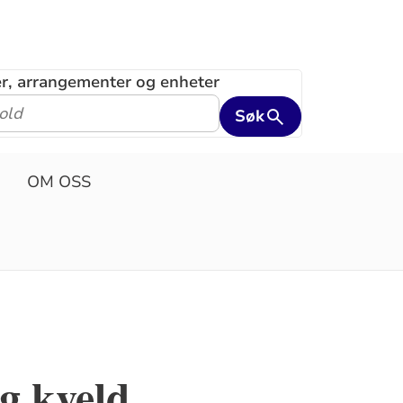
ler, arrangementer og enheter
Søk
OM OSS
g kveld