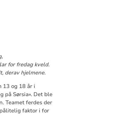
,
ar for fredag kveld.
t, derav hjelmene.
 13 og 18 år i
g på Sørsia». Det ble
en. Teamet ferdes der
itelig faktor i for