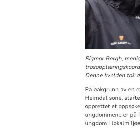
Rigmor Bergh, menig
trosopplæringskoordi
Denne kvelden tok de
På bakgrunn av en et
Heimdal sone, starte
opprettet et oppsøke
ungdommene er på fri
ungdom i lokalmiljøe