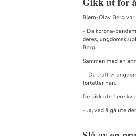
Gikk ut for 
Bjørn-Olav Berg var 
– Da korona-pandemi
deres, ungdomsklubbe
Berg.
Sammen med en annen
– Da traff vi ungdom
forteller han.
De gikk ute flere k
– Ja, ved å gå ute d
Slå av en p