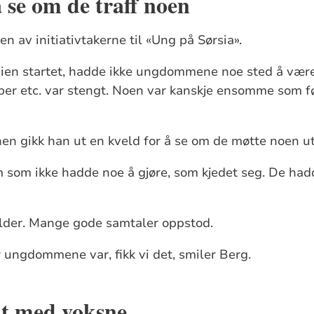
å se om de traff noen
en av initiativtakerne til «Ung på Sørsia».
en startet, hadde ikke ungdommene noe sted å vær
r etc. var stengt. Noen var kanskje ensomme som føl
 gikk han ut en kveld for å se om de møtte noen u
 som ikke hadde noe å gjøre, som kjedet seg. De hadd
velder. Mange gode samtaler oppstod.
er ungdommene var, fikk vi det, smiler Berg.
rat med voksne