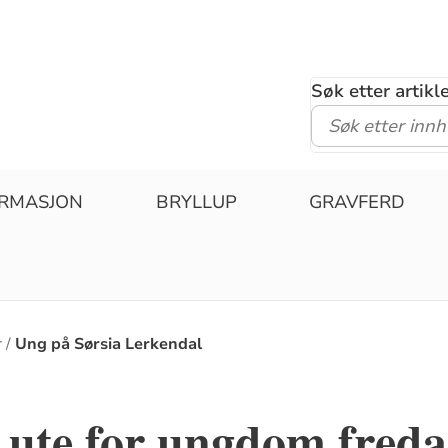
Søk etter artik
IRMASJON
BRYLLUP
GRAVFERD
r
Ung på Sørsia Lerkendal
e ute for ungdom freda