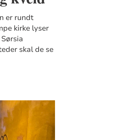
n er rundt
pe kirke lyser
 Sørsia
teder skal de se