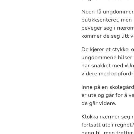
Noen få ungdommer er
butikksenteret, men 
beveger seg i næromr
kommer de seg litt v
De kjører et stykke,
ungdommene hilser ti
har snakket med «Ung
videre med oppfordr
Inne på en skolegård
er ute og går for å 
de går videre.
Klokka nærmer seg n
fortsatt ute i regne
gang til, men treffe