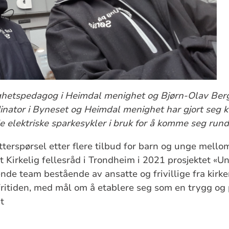
hetspedagog i Heimdal menighet og Bjørn-Olav Berg
nator i Byneset og Heimdal menighet har gjort seg kl
 elektriske sparkesykler i bruk for å komme seg rund
terspørsel etter flere tilbud for barn og unge mellom
t Kirkelig fellesråd i Trondheim i 2021 prosjektet «Un
nde team bestående av ansatte og frivillige fra kirk
tiden, med mål om å etablere seg som en trygg og pål
t