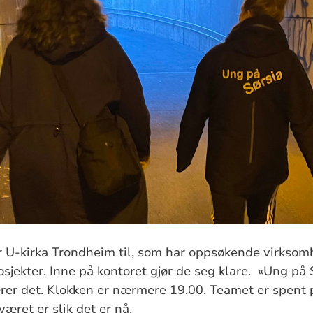
 U-kirka Trondheim til, som har oppsøkende virksom
osjekter. Inne på kontoret gjør de seg klare. «Ung på 
ærer det. Klokken er nærmere 19.00. Teamet er spent
ret er slik det er nå.