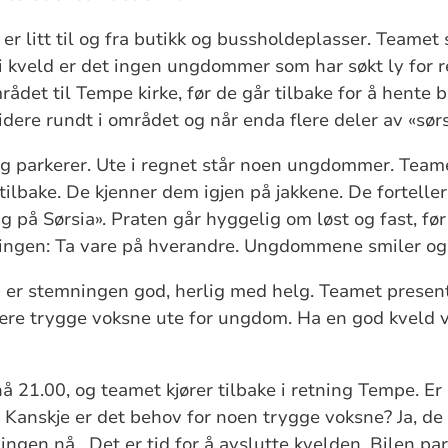
 litt til og fra butikk og bussholdeplasser. Teamet 
i kveld er det ingen ungdommer som har søkt ly for 
ådet til Tempe kirke, før de går tilbake for å hente 
idere rundt i området og når enda flere deler av «s
 og parkerer. Ute i regnet står noen ungdommer. Teame
lbake. De kjenner dem igjen på jakkene. De forteller 
 på Sørsia». Praten går hyggelig om løst og fast, fø
ingen: Ta vare på hverandre. Ungdommene smiler og 
 er stemningen god, herlig med helg. Teamet present
være trygge voksne ute for ungdom. Ha en god kveld v
å 21.00, og teamet kjører tilbake i retning Tempe.
t? Kanskje er det behov for noen trygge voksne? Ja, de
r ingen nå. Det er tid for å avslutte kvelden. Bilen p