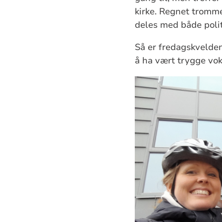
kirke. Regnet tromme
deles med både poli
Så er fredagskvelde
å ha vært trygge vo