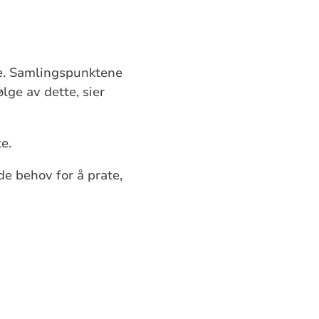
e. Samlingspunktene
ge av dette, sier
te.
e behov for å prate,