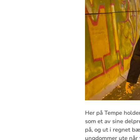
Her på Tempe holder
som et av sine delpr
på, og ut i regnet b
ungdommer ute når væ