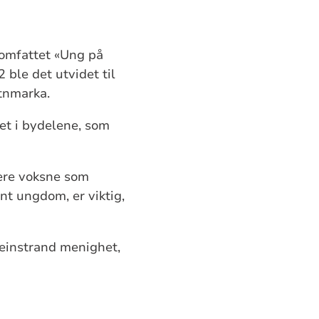
v omfattet «Ung på
ble det utvidet til
etnmarka.
t i bydelene, som
lere voksne som
nt ungdom, er viktig,
einstrand menighet,