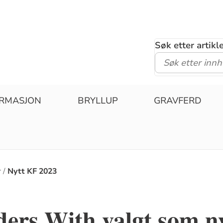
Søk etter artik
IRMASJON
BRYLLUP
GRAVFERD
r
Nytt KF 2023
rs With valgt som ny