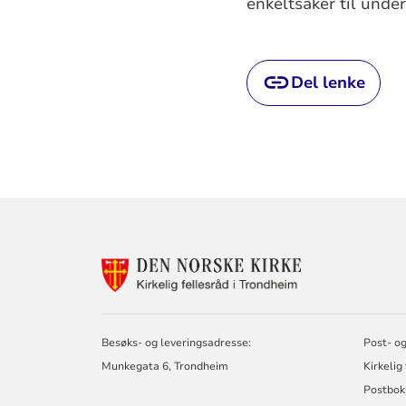
enkeltsaker til unde
Del lenke
KONTAKTINF
FOR
KIRKELIG
FELLESRÅD
I
Besøks- og leveringsadresse:
Post- og
TRONDHEIM
Munkegata 6, Trondheim
Kirkelig
Postbok