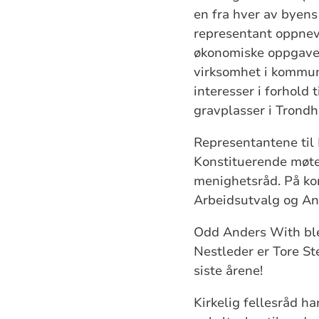
en fra hver av byen
representant oppnevn
økonomiske oppgaver
virksomhet i kommu
interesser i forhold 
gravplasser i Trond
Representantene til 
Konstituerende møte
menighetsråd. På kon
Arbeidsutvalg og An
Odd Anders With ble 
Nestleder er Tore St
siste årene!
Kirkelig fellesråd
ha