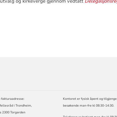
rutvalg og kirkeverge gjennom vedtatt
Delegasjonsr
ORMASJON
 fakturaadresse:
Kontoret er fysisk åpent og tilgjengel
 fellesråd i Trondheim,
besøkende man-fre kl 08:30-14:30.
s 2300 Torgarden