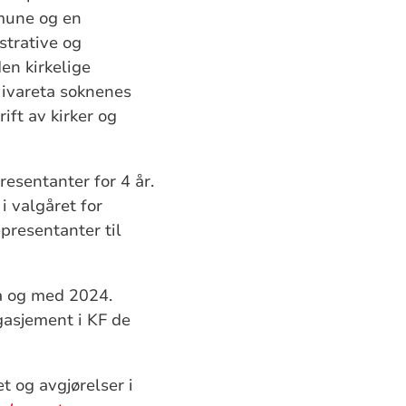
mune og en
strative og
en kirkelige
ivareta soknenes
ift av kirker og
esentanter for 4 år.
 valgåret for
presentanter til
ra og med 2024.
gasjement i KF de
t og avgjørelser i