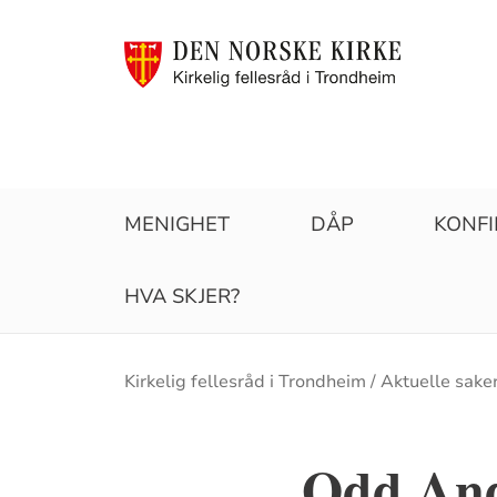
MENIGHET
DÅP
KONF
HVA SKJER?
Brødsmulesti
Kirkelig fellesråd i Trondheim
Aktuelle sake
Odd Ande