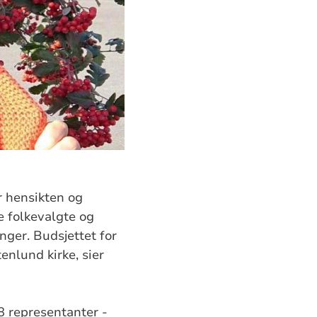
r hensikten og
e folkevalgte og
nger. Budsjettet for
enlund kirke, sier
18 representanter -