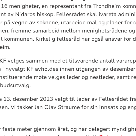
s 16 menigheter, en representant fra Trondheim kom
t av Nidaros biskop. Fellesrådet skal ivareta admini
 på vegne av soknene, utarbeide mål og planer for d
nen, fremme samarbeid mellom menighetsrådene og 
til kommunen. Kirkelig fellesråd har også ansvar for dr
heim.
KF velges sammen med et tilsvarende antall vararepr
 i nyvalgt KF avholdes innen utgangen av desember i
stituerende møte velges leder og nestleder, samt re
budsutvalg.
13. desember 2023 valgt til leder av Fellesrådet f
een. Vi takker Jan Olav Straume for sin innsats og en
r faste møter gjennom året, og har delegert myndighe