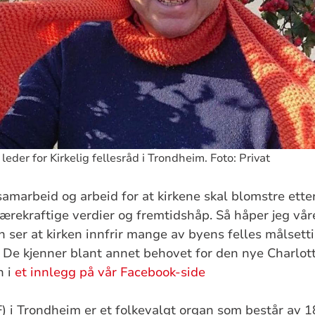
eder for Kirkelig fellesråd i Trondheim. Foto: Privat
 samarbeid og arbeid for at kirkene skal blomstre ette
ærekraftige verdier og fremtidshåp. Så håper jeg vår
ser at kirken innfrir mange av byens felles målsetti
. De kjenner blant annet behovet for den nye Charlott
n i
et innlegg på vår Facebook-side
KF) i Trondheim er et folkevalgt organ som består av 