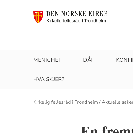
MENIGHET
DÅP
KONF
HVA SKJER?
Brødsmulesti
Kirkelig fellesråd i Trondheim
Aktuelle sake
En fremt