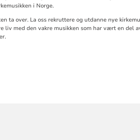
irkemusikken i Norge.
heten ta over. La oss rekruttere og utdanne nye kirkem
åre liv med den vakre musikken som har vært en del av
er.
ORMASJON