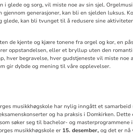
 i glede og sorg, vil miste noe av sin sjel. Orgelmus
n gjennom generasjoner, kan bli en sjelden luksus. K
 glede, kan bli tvunget til å redusere sine aktiviteter 
 uten de kjente og kjære tonene fra orgel og kor, en p
er oppstandelsen, eller et bryllup uten den romanti
p, hver begravelse, hver gudstjeneste vil miste noe 
m gir dybde og mening til våre opplevelser.
rges musikkhøgskole har nylig inngått et samarbeid
 eksamenskonserter og ha praksis i Domkirken. Dette e
 som søker seg til bachelor- og masterprogrammene i
orges musikkhøgskole er
15. desember,
og det er nå 