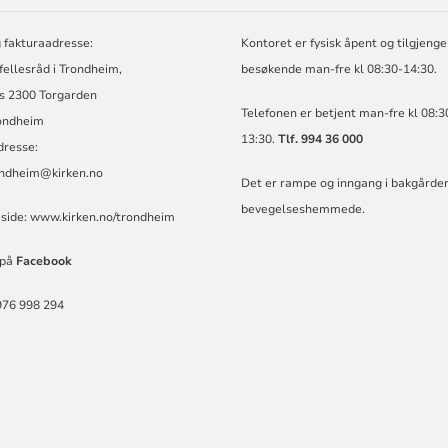
 fakturaadresse:
Kontoret er fysisk åpent og tilgjengel
 fellesråd i Trondheim,
besøkende man-fre kl 08:30-14:30.
s 2300 Torgarden
Telefonen er betjent man-fre kl 08:3
ondheim
13:30.
Tlf. 994 36 000
dresse:
ondheim@kirken.no
Det er rampe og inngang i bakgården
bevegelseshemmede.
ide:
www.kirken.no/trondheim
 på
Facebook
976 998 294