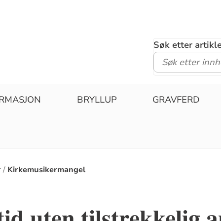
Søk etter artik
IRMASJON
BRYLLUP
GRAVFERD
r
Kirkemusikermangel
id uten tilstrekkelig a