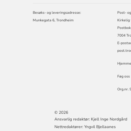
FELLESRÅD
I
Besøks- og leveringsadresse:
Post- og
TRONDHEIM
Munkegata 6, Trondheim
Kirkelig
Postbok
7004 Tr
E-posta
post.tr
Hjemmes
Føg oss
Org.nr. 
© 2026
Ansvarlig redaktør: Kjell Inge Nordgård
Nettredaktører:
Yngvil Bjellaanes