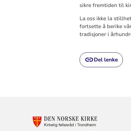
sikre fremtiden til k
La oss ikke la still
fortsette å berike v
tradisjoner i århundr
Del lenke
KONTAKTINF
FOR
KIRKELIG