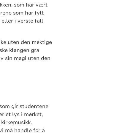
ikken, som har vært
orene som har fylt
eller i verste fall
åske uten den mektige
ske klangen gra
av sin magi uten den
 som gir studentene
r et lys i mørket,
 kirkemusikk.
vi må handle for å