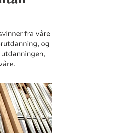
vinner fra våre
erutdanning, og
e utdanningen,
våre.