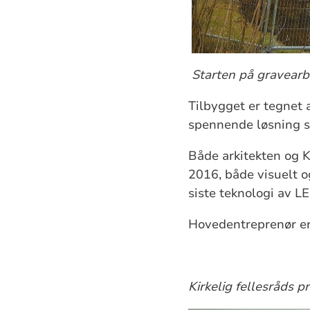
Starten på gravearb
Tilbygget er tegnet 
spennende løsning s
Både arkitekten og Ki
2016, både visuelt o
siste teknologi av L
Hovedentreprenør er 
Kirkelig fellesråds p