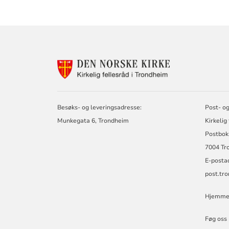
KONTAKTINF
FOR
KIRKELIG
FELLESRÅD
I
Besøks- og leveringsadresse:
Post- og
TRONDHEIM
Munkegata 6, Trondheim
Kirkelig
Postbok
7004 Tr
E-posta
post.tr
Hjemmes
Føg oss