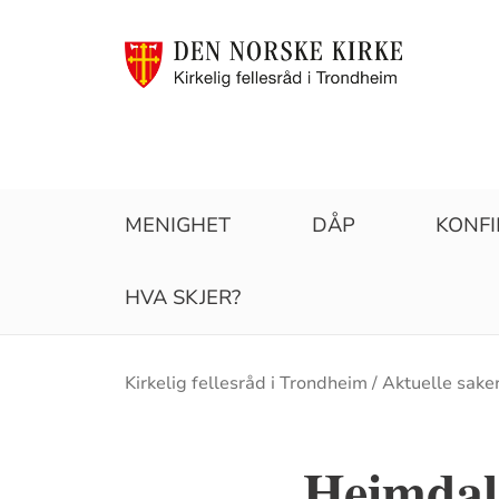
MENIGHET
DÅP
KONF
HVA SKJER?
Brødsmulesti
Kirkelig fellesråd i Trondheim
Aktuelle sake
Heimdal 