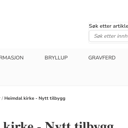
Søk etter artik
IRMASJON
BRYLLUP
GRAVFERD
r
Heimdal kirke - Nytt tilbygg
kirke - Nytt tilbygg