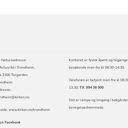
ORMASJON
 fakturaadresse:
Kontoret er fysisk åpent og tilgjengel
 fellesråd i Trondheim,
besøkende man-fre kl 08:30-14:30.
s 2300 Torgarden
Telefonen er betjent man-fre kl 08:3
ondheim
13:30.
Tlf. 994 36 000
dresse:
ondheim@kirken.no
Det er rampe og inngang i bakgården
bevegelseshemmede.
ide:
www.kirken.no/trondheim
 på
Facebook