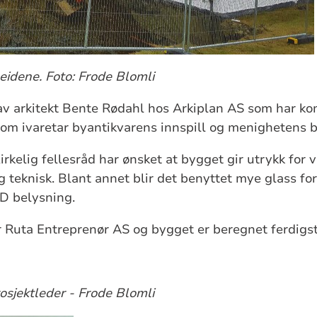
eidene. Foto: Frode Blomli
av arkitekt Bente Rødahl hos Arkiplan AS som har ko
om ivaretar byantikvarens innspill og menighetens 
rkelig fellesråd har ønsket at bygget gir utrykk for vå
g teknisk. Blant annet blir det benyttet mye glass fo
ED belysning.
Ruta Entreprenør AS og bygget er beregnet ferdigstil
rosjektleder - Frode Blomli