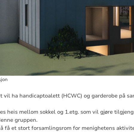
sjon
et vil ha handicaptoalett (HCWC) og garderobe på 
eres heis mellom sokkel og 1.etg. som vil gjøre tilgjeng
 denne gruppen.
så få et stort forsamlingsrom for menighetens aktivit