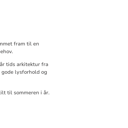
mmet fram til en
behov.
r tids arkitektur fra
r gode lysforhold og
t til sommeren i år.