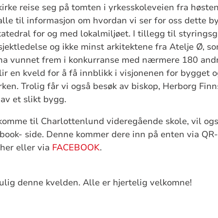
irke reise seg på tomten i yrkesskoleveien fra høsten
alle til informasjon om hvordan vi ser for oss dette 
katedral for og med lokalmiljøet. I tillegg til styring
ektledelse og ikke minst arkitektene fra Atelje Ø, s
 ha vunnet frem i konkurranse med nærmere 180 andre
ir en kveld for å få innblikk i visjonenen for bygget
irken. Trolig får vi også besøk av biskop, Herborg Finn
av et slikt bygg.
komme til Charlottenlund videregående skole, vil og
ebook- side. Denne kommer dere inn på enten via QR-
her eller via
FACEBOOK
.
mulig denne kvelden. Alle er hjertelig velkomne!