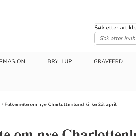
Søk etter artik
IRMASJON
BRYLLUP
GRAVFERD
r
Folkemøte om nye Charlottenlund kirke 23. april
te om nye Charlotten