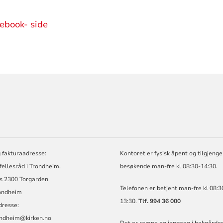
ebook- side
ORMASJON
 fakturaadresse:
Kontoret er fysisk åpent og tilgjengel
 fellesråd i Trondheim,
besøkende man-fre kl 08:30-14:30.
s 2300 Torgarden
Telefonen er betjent man-fre kl 08:3
ondheim
13:30.
Tlf. 994 36 000
dresse:
ondheim@kirken.no