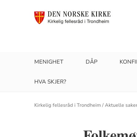
MENIGHET
DÅP
KONF
HVA SKJER?
Brødsmulesti
Kirkelig fellesråd i Trondheim
Aktuelle sake
Folkemø