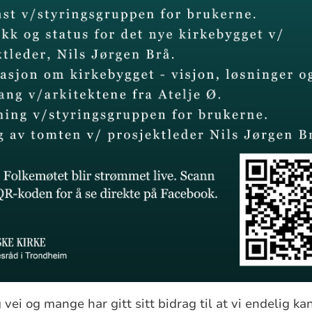
 vei og mange har gitt sitt bidrag til at vi endelig k