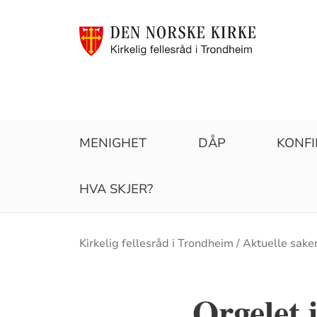
MENIGHET
DÅP
KONF
HVA SKJER?
Brødsmulesti
Kirkelig fellesråd i Trondheim
Aktuelle sake
Orgelet 