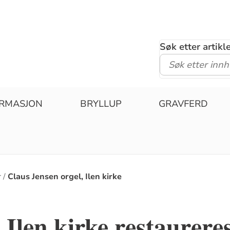
Søk etter artik
IRMASJON
BRYLLUP
GRAVFERD
r
Claus Jensen orgel, Ilen kirke
i Ilen kirke restaurere