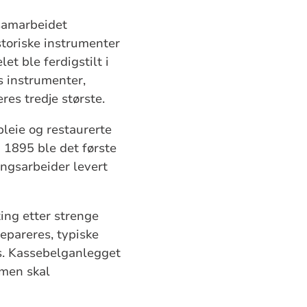
samarbeidet
istoriske instrumenter
 ble ferdigstilt i
s instrumenter,
es tredje største.
pleie og restaurerte
i 1895 ble det første
ingsarbeider levert
ing etter strenge
repareres, typiske
es. Kassebelganlegget
smen skal