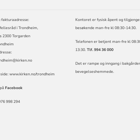
 fakturaadresse:
Kontoret er fysisk åpent og tilgjengel
 fellesråd i Trondheim,
besøkende man-fre kl 08:30-14:30.
s 2300 Torgarden
Telefonen er betjent man-fre kl 08:3
ondheim
13:30.
Tlf. 994 36 000
dresse:
ondheim@kirken.no
Det er rampe og inngang i bakgården
bevegelseshemmede.
ide:
www.kirken.no/trondheim
 på
Facebook
976 998 294