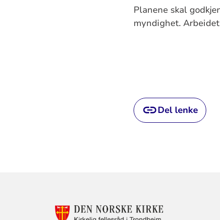
Planene skal godkje
myndighet. Arbeidet 
Del lenke
KONTAKTINF
FOR