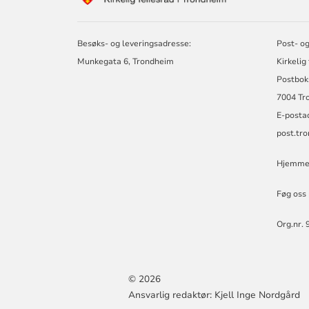
KIRKELIG
FELLESRÅD
I
Besøks- og leveringsadresse:
Post- og
TRONDHEIM
Munkegata 6, Trondheim
Kirkelig
Postbok
7004 Tr
E-posta
post.tr
Hjemmes
Føg oss
Org.nr. 
© 2026
Ansvarlig redaktør: Kjell Inge Nordgård