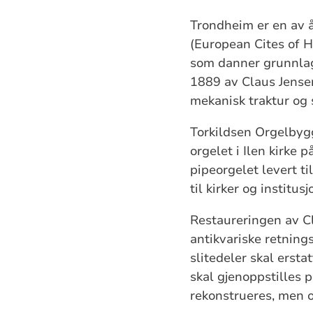
Trondheim er en av 
(European Cites of Hi
som danner grunnlag
1889 av Claus Jensen
mekanisk traktur og 
Torkildsen Orgelbygge
orgelet i Ilen kirke 
pipeorgelet levert t
til kirker og institu
Restaureringen av Cl
antikvariske retnings
slitedeler skal erst
skal gjenoppstilles
rekonstrueres, men 