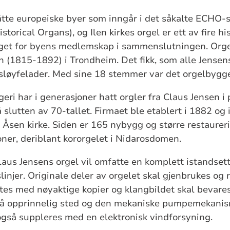
åtte europeiske byer som inngår i det såkalte ECHO-
storical Organs), og Ilen kirkes orgel er ett av fire h
et for byens medlemskap i sammenslutningen. Orgelet
 (1815-1892) i Trondheim. Det fikk, som alle Jensen
sløyfelader. Med sine 18 stemmer var det orgelbygger
ri har i generasjoner hatt orgler fra Claus Jensen i 
på slutten av 70-tallet. Firmaet ble etablert i 1882 og 
il Åsen kirke. Siden er 165 nybygg og større restaurer
sjoner, deriblant kororgelet i Nidarosdomen.
aus Jensens orgel vil omfatte en komplett istandsett
linjer. Originale deler av orgelet skal gjenbrukes og 
attes med nøyaktige kopier og klangbildet skal bevar
 på opprinnelig sted og den mekaniske pumpemekani
også suppleres med en elektronisk vindforsyning.