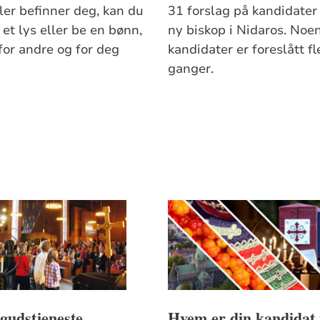
ler befinner deg, kan du
31 forslag på kandidater 
et lys eller be en bønn,
ny biskop i Nidaros. Noe
for andre og for deg
kandidater er foreslått fl
ganger.
gudstjeneste
Hvem er din kandidat t