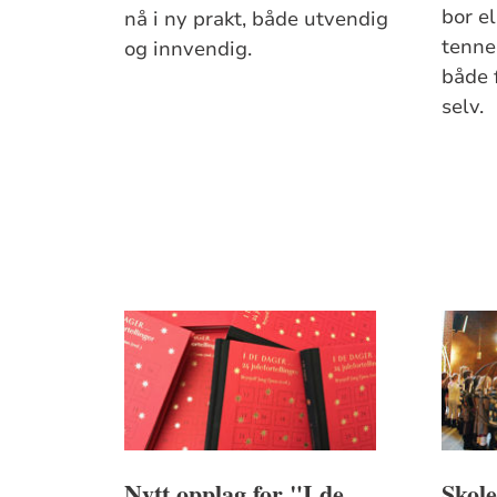
bor el
nå i ny prakt, både utvendig
tenne 
og innvendig.
både 
selv.
Nytt opplag for "I de
Skole