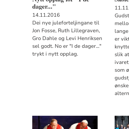
dager..."
11.11
14.11.2016
Gudst
Dei nye juleforteljingane til
mello
Jon Fosse, Ruth Lillegraven,
lange 
Gro Dahle og Levi Henriksen
er vik
sel godt. No er "I de dager..."
knytt
trykt i nytt opplag.
slik a
ivare
som ø
gudst
ønske
altern