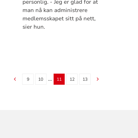
personlig. - Jeg er glad for at
man nå kan administrere
medlemsskapet sitt på nett,
sier hun.
…
9
10
11
12
13