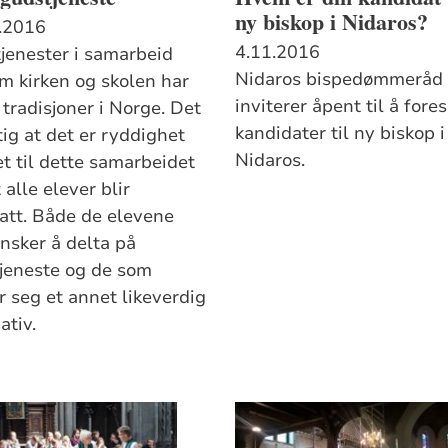
ny biskop i Nidaros?
.2016
4.11.2016
jenester i samarbeid
Nidaros bispedømmeråd
m kirken og skolen har
inviterer åpent til å fores
tradisjoner i Norge. Det
kandidater til ny biskop i
tig at det er ryddighet
Nidaros.
et til dette samarbeidet
t alle elever blir
tatt. Både de elevene
nsker å delta på
jeneste og de som
r seg et annet likeverdig
ativ.