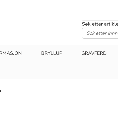
Søk etter artik
IRMASJON
BRYLLUP
GRAVFERD
r