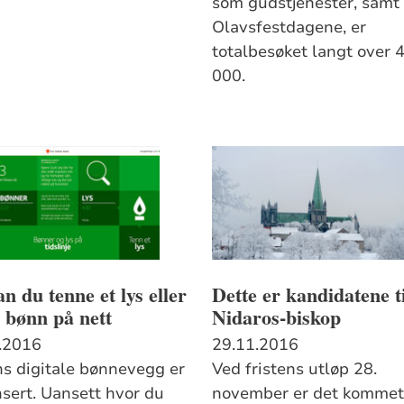
som gudstjenester, samt
Olavsfestdagene, er
totalbesøket langt over 
000.
n du tenne et lys eller
Dette er kandidatene t
 bønn på nett
Nidaros-biskop
.2016
29.11.2016
ns digitale bønnevegg er
Ved fristens utløp 28.
nsert. Uansett hvor du
november er det kommet