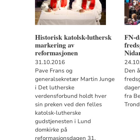
Historisk katolsk-luthersk
FN-da
markering av
freds
reformasjonen
Nida
31.10.2016
24.10
Pave Frans og
Den å
generalsekretær Martin Junge
freds
i Det lutherske
dagen
verdensforbund holdt hver
fra Be
sin preken ved den felles
Tron
katolsk-lutherske
gudstjenesten i Lund
domkirke på
reformasjonsdagen 31.