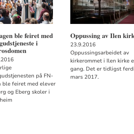
gen ble feiret med
Oppussing av Ilen kir
gudstjeneste i
23.9.2016
rosdomen
Oppussingsarbeidet av
.2016
kirkerommet i Ilen kirke e
rlige
gang. Det er tidligst ferd
gudstjenesten på FN-
mars 2017.
 ble feiret med elever
rg og Eberg skoler i
dheim