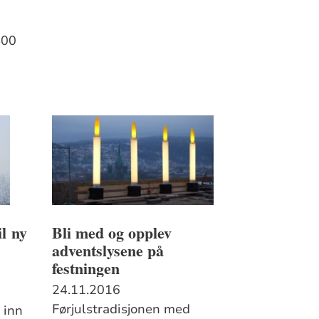
400
il ny
Bli med og opplev
adventslysene på
festningen
24.11.2016
Førjulstradisjonen med
 inn