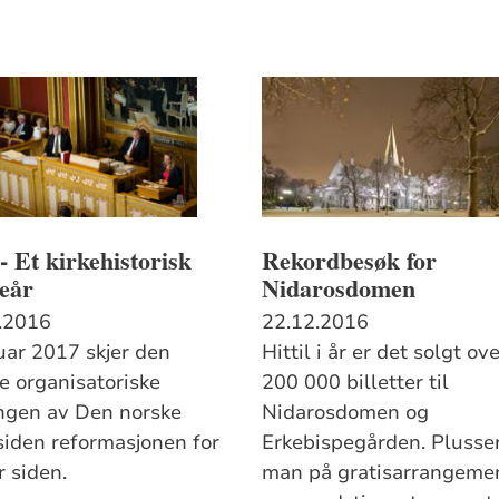
- Et kirkehistorisk
Rekordbesøk for
eår
Nidarosdomen
.2016
22.12.2016
nuar 2017 skjer den
Hittil i år er det solgt ov
te organisatoriske
200 000 billetter til
ngen av Den norske
Nidarosdomen og
 siden reformasjonen for
Erkebispegården. Plusse
r siden.
man på gratisarrangeme