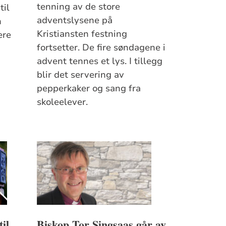
tenning av de store
til
adventslysene på
n
Kristiansten festning
ere
fortsetter. De fire søndagene i
advent tennes et lys. I tillegg
blir det servering av
pepperkaker og sang fra
skoleelever.
il
Biskop Tor Singsaas går av