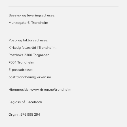
KIRKELIG
FELLESRÅD
I
Besøks- og leveringsadresse:
TRONDHEIM
Munkegata 6, Trondheim
Post- og fakturaadresse:
Kirkelig fellesråd i Trondheim,
Postboks 2300 Torgarden
7004 Trondheim
E-postadresse:
post.trondheim@kirken.no
Hjemmeside:
www.kirken.no/trondheim
Føg oss på
Facebook
Org.nr. 976 998 294