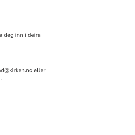
a deg inn i deira
ad@kirken.no eller
.