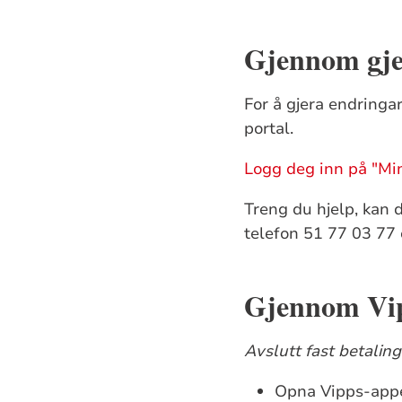
Gjennom gje
For å gjera endringar
portal.
Logg deg inn på "Mi
Treng du hjelp, kan 
telefon 51 77 03 77 
Gjennom Vip
Avslutt fast betaling
Opna Vipps-appe