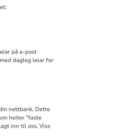
et:
eiar på e-post
med dagleg leiar for
 din nettbank. Dette
som heiter "faste
gt inn til oss. Viss