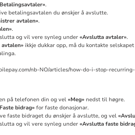
Betalingsavtaler»
.
ive betalingsavtalen du ønskjer å avslutte.
strer avtalen»
.
alen»
.
slutta og vil vere synleg under
«Avslutta avtaler»
.
 avtalen»
ikkje dukkar opp, må du kontakte selskapet
linga.
obilepay.com/nb-NO/articles/how-do-i-stop-recurrin
n på telefonen din og vel
«Meg»
nedst til høgre.
Faste bidrag»
for faste donasjonar.
ve faste bidraget du ønskjer å avslutte, og vel
«Avslu
slutta og vil vere synleg under
«Avslutta faste bidra