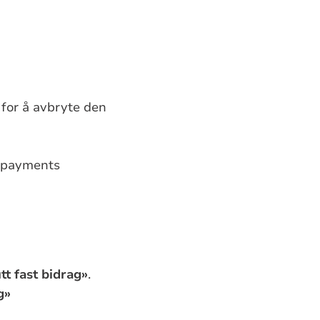
 for å avbryte den
g-payments
tt fast bidrag»
.
g»