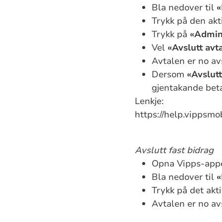
Bla nedover til
«
Trykk på den akt
Trykk på
«Admini
Vel
«Avslutt avt
Avtalen er no av
Dersom
«Avslutt
gjentakande beta
Lenkje:
https://help.vippsm
Avslutt fast bidrag
Opna Vipps-appe
Bla nedover til
«
Trykk på det akti
Avtalen er no av