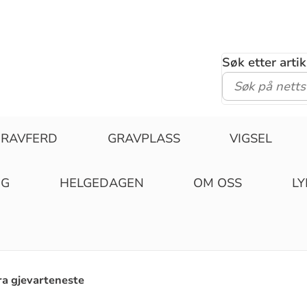
Søk etter arti
GRAVFERD
GRAVPLASS
VIGSEL
NG
HELGEDAGEN
OM OSS
L
ra gjevarteneste