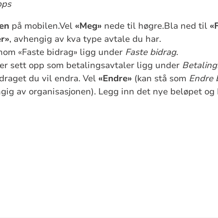
pps
en
på mobilen.Vel
«Meg»
nede til høgre.Bla ned til
«
er»
, avhengig av kva type avtale du har.
nom «Faste bidrag» ligg under
Faste bidrag
.
er sett opp som betalingsavtaler ligg under
Betaling
idraget du vil endra. Vel
«Endre»
(kan stå som
Endre 
ngig av organisasjonen). Legg inn det nye beløpet og 