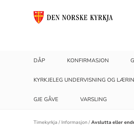
DÅP
KONFIRMASJON
KYRKJELEG UNDERVISNING OG LÆRI
GJE GÅVE
VARSLING
Brødsmulesti
Timekyrkja
Informasjon
Avslutta eller end