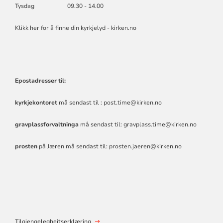
Tysdag 09.30 - 14.00
Klikk her for å finne din kyrkjelyd - kirken.no
Epostadresser til:
kyrkjekontoret
må sendast til :
post.time@kirken.no
gravplassforvaltninga
må sendast til:
gravplass.time@kirken.no
prosten
på Jæren må sendast til:
prosten.jaeren@kirken.no
Tilgjengelegheitserklæring