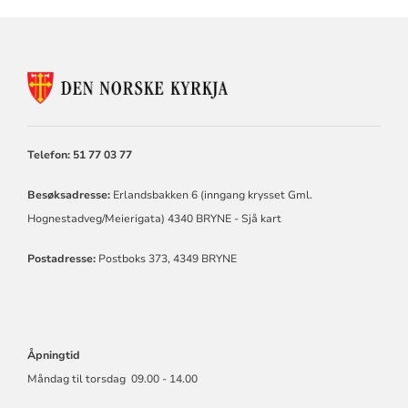
KONTAKTINFORMASJON
FOR
TIME
KYRKJELEGE
FELLESRÅD
Telefon: 51 77 03 77
Besøksadresse:
Erlandsbakken 6 (inngang krysset Gml.
Hognestadveg/Meierigata) 4340 BRYNE -
Sjå kart
Postadresse:
Postboks 373, 4349 BRYNE
Åpningtid
Måndag til torsdag 09.00 - 14.00