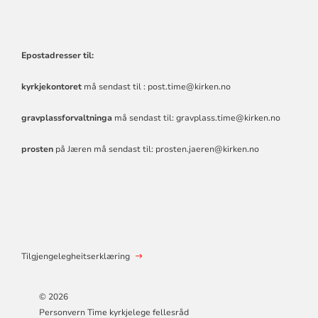
Epostadresser til:
kyrkjekontoret
må sendast til :
post.time@kirken.no
gravplassforvaltninga
må sendast til:
gravplass.time@kirken.no
prosten
på Jæren må sendast til:
prosten.jaeren@kirken.no
Tilgjengelegheitserklæring
© 2026
Personvern Time kyrkjelege fellesråd