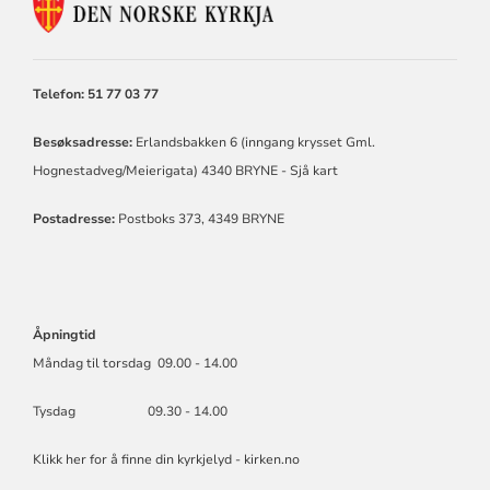
KONTAKTINFORMASJON
FOR
TIME
KYRKJELEGE
FELLESRÅD
Telefon: 51 77 03 77
Besøksadresse:
Erlandsbakken 6 (inngang krysset Gml.
Hognestadveg/Meierigata) 4340 BRYNE -
Sjå kart
Postadresse:
Postboks 373, 4349 BRYNE
Åpningtid
Måndag til torsdag 09.00 - 14.00
Tysdag 09.30 - 14.00
Klikk her for å finne din kyrkjelyd - kirken.no