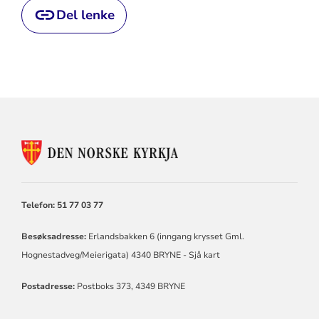
Del lenke
KONTAKTINFORMASJON
FOR
TIME
KYRKJELEGE
FELLESRÅD
Telefon: 51 77 03 77
Besøksadresse:
Erlandsbakken 6 (inngang krysset Gml.
Hognestadveg/Meierigata) 4340 BRYNE -
Sjå kart
Postadresse:
Postboks 373, 4349 BRYNE