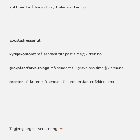
Klikk her for å finne din kyrkjelyd - kirken.no
Epostadresser til:
kyrkjekontoret
må sendast til :
post.time@kirken.no
gravplassforvaltninga
må sendast til:
gravplass.time@kirken.no
prosten
på Jæren må sendast til:
prosten.jaeren@kirken.no
Tilgjengelegheitserklæring