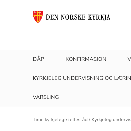
DÅP
KONFIRMASJON
V
KYRKJELEG UNDERVISNING OG LÆRI
VARSLING
Brødsmulesti
Time kyrkjelege fellesråd
Kyrkjeleg undervi