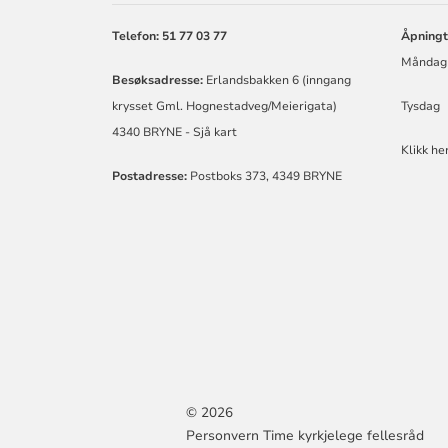
KYRKJELEGE
FELLESRÅD
Telefon: 51 77 03 77
Åpningt
Måndag t
Besøksadresse:
Erlandsbakken 6 (inngang
krysset Gml. Hognestadveg/Meierigata)
Tysda
4340 BRYNE -
Sjå kart
Klikk her
Postadresse:
Postboks 373, 4349 BRYNE
© 2026
Personvern Time kyrkjelege fellesråd