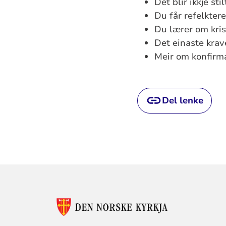
Det blir ikkje sti
Du får refelktere
Du lærer om kris
Det einaste krave
Meir om konfirma
Del lenke
KONTAKTINF
FOR
TIME