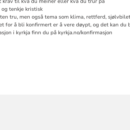
lt krav til kva du meiner eller kva du trur på
 og tenkje kristisk
ten tru, men også tema som klima, rettferd, sjølvbilet
t for å bli konfirmert er å vere døypt, og det kan du b
sjon i kyrkja finn du på kyrkja.no/konfirmasjon
ORMASJON