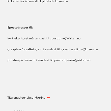
Klikk her for å finne din kyrkjelyd - kirken.no
Epostadresser til:
kyrkjekontoret
må sendast til :
post.time@kirken.no
gravplassforvaltninga
må sendast til:
gravplass.time@kirken.no
prosten
på Jæren må sendast til:
prosten.jaeren@kirken.no
Tilgjengelegheitserklæring