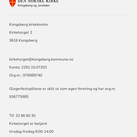
KONTAKTINFORMASJON
FOR
KONGSBERG
OG
JONDALEN
Kongsberg kirkekontor
MENIGHET
Kirketorget 2
3616 Kongsberg
kirketorget@kongsberg.kommune.no
Konto: 2291.15.07203
Org.nr.: 976989740
Glogerfestspillene er skilt ut som egen forening og har org.nr.
936775985
Tlf. 32 86 60 30
Kirketorget er betjent
tirsdag-fredag 9:00-14:00