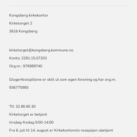
KONGSBERG
OG
JONDALEN
Kongsberg kirkekontor
MENIGHET
Kirketorget 2
3616 Kongsberg
kirketorget@kongsberg.kommune.no
Konto: 2291.15.07203
Org.nr.: 976989740
Glogerfestspillene er skilt ut som egen forening og har org.nr.
936775985
Tlf. 32 86 60 30
Kirketorget er betjent
tirsdag-fredag 9:00-14:00
Fra 6. juli til 14. august er Kirkekontorets resepsjon ubetjent