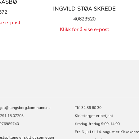
AASBØ
INGVILD STØA SKREDE
672
40623520
ise e-post
Klikk for å vise e-post
ORMASJON
rget@kongsberg.kommune.no
Tlf. 32 86 60 30
2291.15.07203
Kirketorget er betjent
: 976989740
tirsdag-fredag 9:00-14:00
Fra 6. juli til 14. august er Kirkekont
stspillene er skilt ut som egen