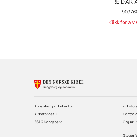
REIDAR 
90976
Klikk for å v
KONTAKTINF
FOR
KONGSBERG
OG
JONDALEN
Kongsberg kirkekontor
kirketo
MENIGHET
Kirketorget 2
Konto: 
3616 Kongsberg
Org.nr.
Glogerfe