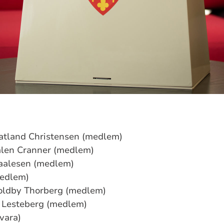
latland Christensen (medlem)
len Cranner (medlem)
taalesen (medlem)
medlem)
Voldby Thorberg (medlem)
 Lesteberg (medlem)
vara)