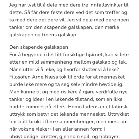
Jeg har lyst til å dele med dere tre innfallsvinkler til
dette. Så får dere feste dere ved det som treffer og
ta med dere det dere vil. Jeg vil dele med dere noen
tanker om den skapende galskapen, den mørke
galskapen og troens galskap.
Den skapende galskapen
For å begynne i det litt forsiktige hjørnet, kan vi lete
etter en mild sammenheng mellom galskap og lek.
Når slutter vi å leke, og hvorfor slutter vi å leke?
Filosofen Arne Næss tok til orde for at mennesket
burde leke mere og ta seg selv mindre høytidelig.
Man kunne til og med risikere å gjøre verdifulle nye
tanker og ideer i en lekende tilstand, som en ikke
hadde kommet på ellers. Homo ludens er et latinsk
uttrykk som betyr det lekende mennesket. Uttrykket
har blitt brukt i flere sammenhenger, men mest om
når voksne «leker» i en eller annen form: i
uhøytidelige idretter, gjennom spill og hobbyer.