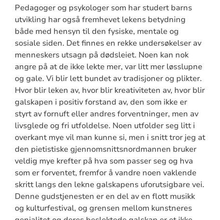
Pedagoger og psykologer som har studert barns
utvikling har også fremhevet lekens betydning
både med hensyn til den fysiske, mentale og
sosiale siden. Det finnes en rekke undersøkelser av
menneskers utsagn på dødsleiet. Noen kan nok
angre på at de ikke lekte mer, var litt mer løsslupne
og gale. Vi blir lett bundet av tradisjoner og plikter.
Hvor blir leken av, hvor blir kreativiteten av, hvor blir
galskapen i positiv forstand av, den som ikke er
styrt av fornuft eller andres forventninger, men av
livsglede og fri utfoldelse. Noen utfolder seg litt i
overkant mye vil man kunne si, men i snitt tror jeg at
den pietistiske gjennomsnittsnordmannen bruker
veldig mye krefter på hva som passer seg og hva
som er forventet, fremfor å vandre noen vaklende
skritt langs den lekne galskapens uforutsigbare vei.
Denne gudstjenesten er en del av en flott musikk
og kulturfestival, og grensen mellom kunstneres
genialitet og deres beslektede galskap er et ikke