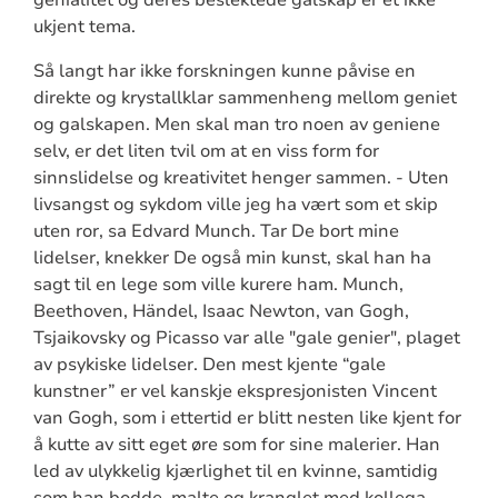
ukjent tema.
Så langt har ikke forskningen kunne påvise en
direkte og krystallklar sammenheng mellom geniet
og galskapen. Men skal man tro noen av geniene
selv, er det liten tvil om at en viss form for
sinnslidelse og kreativitet henger sammen. - Uten
livsangst og sykdom ville jeg ha vært som et skip
uten ror, sa Edvard Munch. Tar De bort mine
lidelser, knekker De også min kunst, skal han ha
sagt til en lege som ville kurere ham. Munch,
Beethoven, Händel, Isaac Newton, van Gogh,
Tsjaikovsky og Picasso var alle "gale genier", plaget
av psykiske lidelser. Den mest kjente “gale
kunstner” er vel kanskje ekspresjonisten Vincent
van Gogh, som i ettertid er blitt nesten like kjent for
å kutte av sitt eget øre som for sine malerier. Han
led av ulykkelig kjærlighet til en kvinne, samtidig
som han bodde, malte og kranglet med kollega