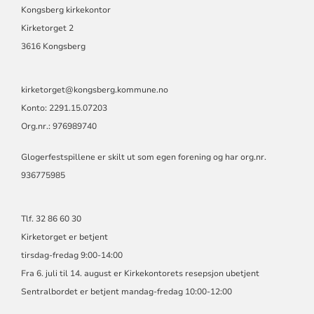
JONDALEN
Kongsberg kirkekontor
MENIGHET
Kirketorget 2
3616 Kongsberg
kirketorget@kongsberg.kommune.no
Konto: 2291.15.07203
Org.nr.: 976989740
Glogerfestspillene er skilt ut som egen forening og har org.nr.
936775985
Tlf. 32 86 60 30
Kirketorget er betjent
tirsdag-fredag 9:00-14:00
Fra 6. juli til 14. august er Kirkekontorets resepsjon ubetjent
Sentralbordet er betjent mandag-fredag 10:00-12:00