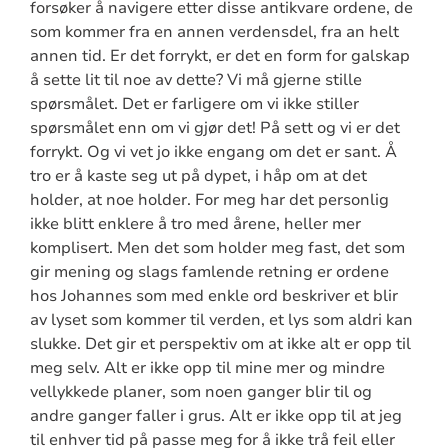
forsøker å navigere etter disse antikvare ordene, de
som kommer fra en annen verdensdel, fra an helt
annen tid. Er det forrykt, er det en form for galskap
å sette lit til noe av dette? Vi må gjerne stille
spørsmålet. Det er farligere om vi ikke stiller
spørsmålet enn om vi gjør det! På sett og vi er det
forrykt. Og vi vet jo ikke engang om det er sant. Å
tro er å kaste seg ut på dypet, i håp om at det
holder, at noe holder. For meg har det personlig
ikke blitt enklere å tro med årene, heller mer
komplisert. Men det som holder meg fast, det som
gir mening og slags famlende retning er ordene
hos Johannes som med enkle ord beskriver et blir
av lyset som kommer til verden, et lys som aldri kan
slukke. Det gir et perspektiv om at ikke alt er opp til
meg selv. Alt er ikke opp til mine mer og mindre
vellykkede planer, som noen ganger blir til og
andre ganger faller i grus. Alt er ikke opp til at jeg
til enhver tid på passe meg for å ikke trå feil eller