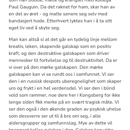
Paul Gauguin. Da det raknet for ham, skar han av
en del av øret - og malte senere seg selv med
bandasjert hode. Etterhvert lyktes han i å ta sitt
eget liv ved å skyte seg.
Man kan altså si at det går en tydelig linje mellom
kreativ, leken, skapende galskap som en positiv
kraft, og den destruktive galskapen som driver
mennesker til fortvilelse og til destruktivitet. Da er
vi over på den mørke galskapen. Den mørke
galskapen kan vi se rundt oss i samfunnet. Vi ser
den i en russisk despots uberegnelighet som skaper
uro og frykt i en hel verdensdel. Vi ser den i blind
vold som rammer, noe dere her i Kongsberg for ikke
lenge siden fikk merke på en svært tragisk måte. Vi
ser den også i den økende graden av psykisk uhelse
som dessverre ser ut til å bre om seg, i alle
aldersgrupper og samfunnslag. Mye av dette vil
knappest kalles galskap i dag. Galskap kan virke