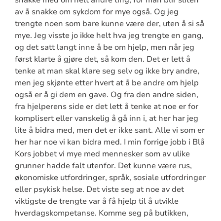
av å snakke om sykdom for mye også. Og jeg
trengte noen som bare kunne være der, uten å si så
mye. Jeg visste jo ikke helt hva jeg trengte en gang,
og det satt langt inne å be om hjelp, men når jeg
først klarte å gjøre det, så kom den. Det er lett å
tenke at man skal klare seg selv og ikke bry andre,
men jeg skjønte etter hvert at å be andre om hjelp
også er å gi dem en gave. Og fra den andre siden,
fra hjelperens side er det lett å tenke at noe er for
komplisert eller vanskelig å gå inn i, at her har jeg
lite å bidra med, men det er ikke sant. Alle vi som er
her har noe vi kan bidra med. I min forrige jobb i Blå
Kors jobbet vi mye med mennesker som av ulike
grunner hadde falt utenfor. Det kunne være rus,
økonomiske utfordringer, språk, sosiale utfordringer
eller psykisk helse. Det viste seg at noe av det
viktigste de trengte var å få hjelp til å utvikle
hverdagskompetanse. Komme seg på butikken,