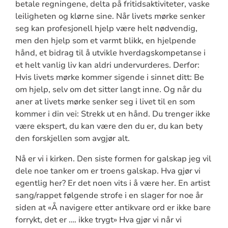
betale regningene, delta på fritidsaktiviteter, vaske
leiligheten og klørne sine. Når livets mørke senker
seg kan profesjonell hjelp være helt nødvendig,
men den hjelp som et varmt blikk, en hjelpende
hånd, et bidrag til å utvikle hverdagskompetanse i
et helt vanlig liv kan aldri undervurderes. Derfor:
Hvis livets mørke kommer sigende i sinnet ditt: Be
om hjelp, selv om det sitter langt inne. Og når du
aner at livets mørke senker seg i livet til en som
kommer i din vei: Strekk ut en hånd. Du trenger ikke
være ekspert, du kan være den du er, du kan bety
den forskjellen som avgjør alt.
Nå er vi i kirken. Den siste formen for galskap jeg vil
dele noe tanker om er troens galskap. Hva gjør vi
egentlig her? Er det noen vits i å være her. En artist
sang/rappet følgende strofe i en slager for noe år
siden at «Å navigere etter antikvare ord er ikke bare
forrykt, det er …. ikke trygt» Hva gjør vi når vi