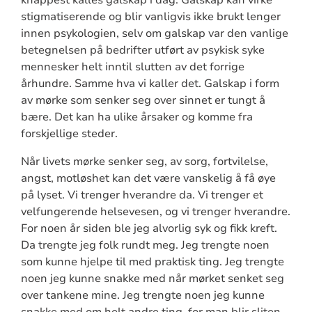
stigmatiserende og blir vanligvis ikke brukt lenger
innen psykologien, selv om galskap var den vanlige
betegnelsen på bedrifter utført av psykisk syke
mennesker helt inntil slutten av det forrige
århundre. Samme hva vi kaller det. Galskap i form
av mørke som senker seg over sinnet er tungt å
bære. Det kan ha ulike årsaker og komme fra
forskjellige steder.
Når livets mørke senker seg, av sorg, fortvilelse,
angst, motløshet kan det være vanskelig å få øye
på lyset. Vi trenger hverandre da. Vi trenger et
velfungerende helsevesen, og vi trenger hverandre.
For noen år siden ble jeg alvorlig syk og fikk kreft.
Da trengte jeg folk rundt meg. Jeg trengte noen
som kunne hjelpe til med praktisk ting. Jeg trengte
noen jeg kunne snakke med når mørket senket seg
over tankene mine. Jeg trengte noen jeg kunne
snakke med om helt andre ting, for man blir sliten