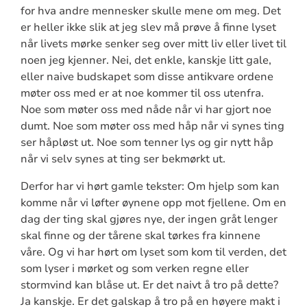
for hva andre mennesker skulle mene om meg. Det
er heller ikke slik at jeg slev må prøve å finne lyset
når livets mørke senker seg over mitt liv eller livet til
noen jeg kjenner. Nei, det enkle, kanskje litt gale,
eller naive budskapet som disse antikvare ordene
møter oss med er at noe kommer til oss utenfra.
Noe som møter oss med nåde når vi har gjort noe
dumt. Noe som møter oss med håp når vi synes ting
ser håpløst ut. Noe som tenner lys og gir nytt håp
når vi selv synes at ting ser bekmørkt ut.
Derfor har vi hørt gamle tekster: Om hjelp som kan
komme når vi løfter øynene opp mot fjellene. Om en
dag der ting skal gjøres nye, der ingen gråt lenger
skal finne og der tårene skal tørkes fra kinnene
våre. Og vi har hørt om lyset som kom til verden, det
som lyser i mørket og som verken regne eller
stormvind kan blåse ut. Er det naivt å tro på dette?
Ja kanskje. Er det galskap å tro på en høyere makt i