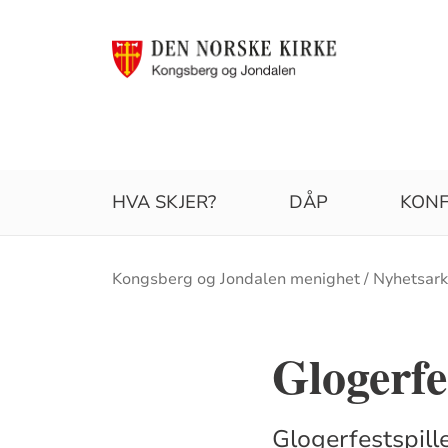
HVA SKJER?
DÅP
KONF
Brødsmulesti
Kongsberg og Jondalen menighet
Nyhetsark
Glogerfe
Glogerfestspill