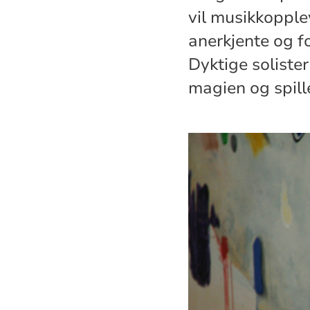
vil musikkopple
anerkjente og f
Dyktige solister
magien og spill