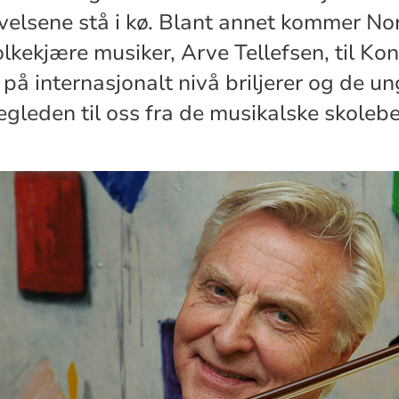
velsene stå i kø. Blant annet kommer N
olkekjære musiker, Arve Tellefsen, til Ko
 på internasjonalt nivå briljerer og de u
egleden til oss fra de musikalske skoleb