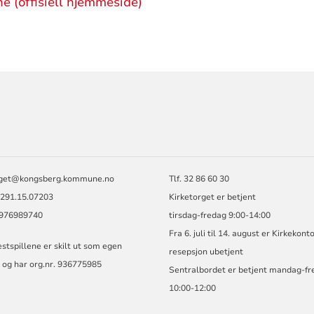
ne (offisiell hjemmeside)
ORMASJON
rget@kongsberg.kommune.no
Tlf. 32 86 60 30
2291.15.07203
Kirketorget er betjent
: 976989740
tirsdag-fredag 9:00-14:00
Fra 6. juli til 14. august er Kirkekont
stspillene er skilt ut som egen
resepsjon ubetjent
 og har org.nr. 936775985
Sentralbordet er betjent mandag-fr
10:00-12:00