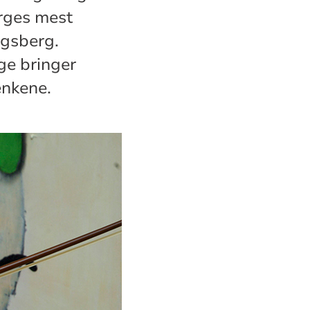
orges mest
ngsberg.
nge bringer
enkene.