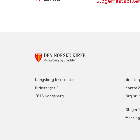
Glogerfestspille
KONTAKTINF
FOR
KONGSBERG
OG
JONDALEN
Kongsberg kirkekontor
kirketo
MENIGHET
Kirketorget 2
Konto: 
3616 Kongsberg
Org.nr.
Glogerfe
forening