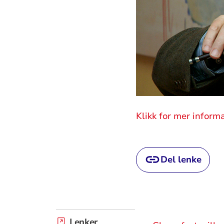
Klikk for mer infor
Del lenke
Lenker