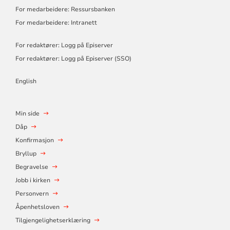
For medarbeidere: Ressursbanken
For medarbeidere: Intranett
For redaktører: Logg på Episerver
For redaktører: Logg på Episerver (SSO)
English
Min side
Dåp
Konfirmasjon
Bryllup
Begravelse
Jobb i kirken
Personvern
Åpenhetsloven
Tilgjengelighetserklæring