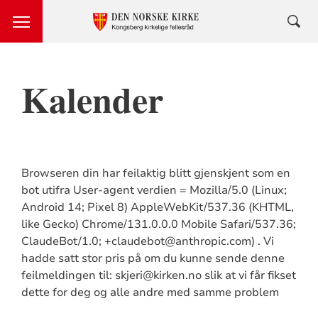
Kalender
Browseren din har feilaktig blitt gjenskjent som en
bot utifra User-agent verdien = Mozilla/5.0 (Linux;
Android 14; Pixel 8) AppleWebKit/537.36 (KHTML,
like Gecko) Chrome/131.0.0.0 Mobile Safari/537.36;
ClaudeBot/1.0; +claudebot@anthropic.com) . Vi
hadde satt stor pris på om du kunne sende denne
feilmeldingen til: skjeri@kirken.no slik at vi får fikset
dette for deg og alle andre med samme problem