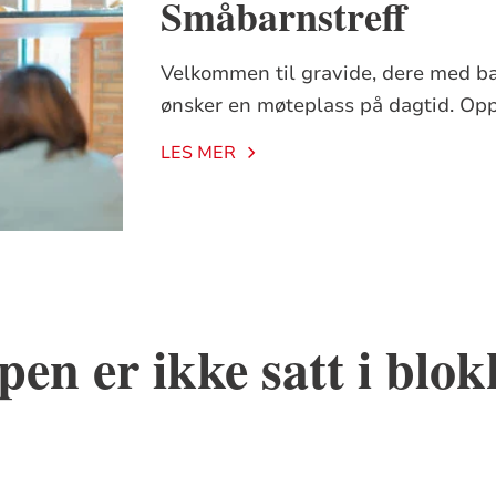
Småbarnstreff
Velkommen til gravide, dere med b
ønsker en møteplass på dagtid. Op
LES MER
en er ikke satt i blo