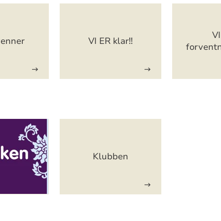
VI
venner
VI ER klar!!
forventn
Klubben