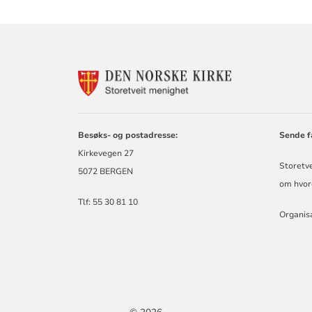
KONTAKTINF
FOR
STORETVEIT
MENIGHET
Besøks- og postadresse:
Sende fa
Kirkevegen 27
Storetve
5072 BERGEN
om hvor
Tlf: 55 30 81 10
Organis