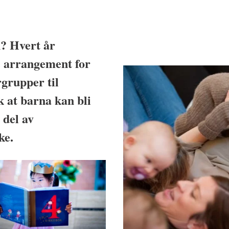
n? Hvert år
e arrangement for
rgrupper til
k at barna kan bli
 del av
ke.