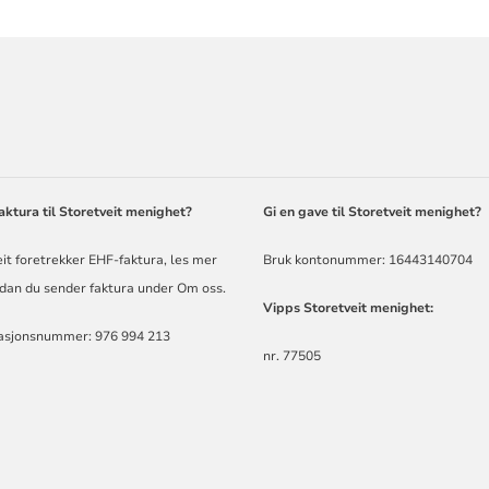
ORMASJON
ktura til Storetveit menighet?
Gi en gave til Storetveit menighet?
it foretrekker EHF-faktura,
les mer
Bruk kontonummer: 16443140704
dan du sender faktura under Om oss
.
Vipps Storetveit menighet:
asjonsnummer: 976 994 213
nr. 77505