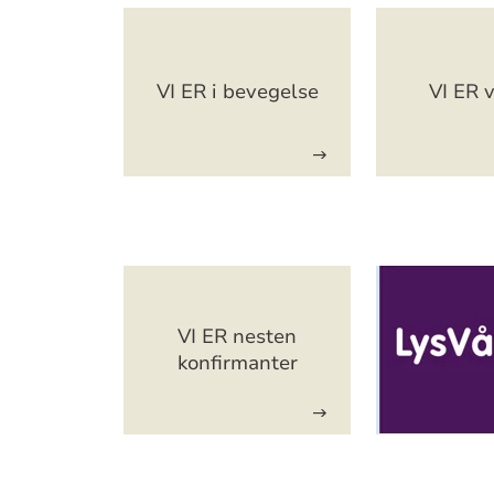
Artikkelsnarveger
VI ER i bevegelse
VI ER 
Artikkelsnarveger
VI ER nesten
konfirmanter