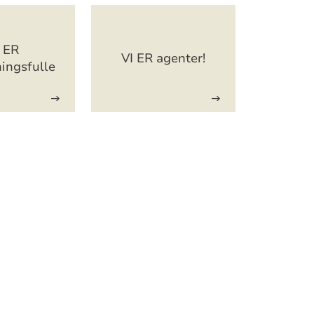
 ER
VI ER agenter!
ingsfulle