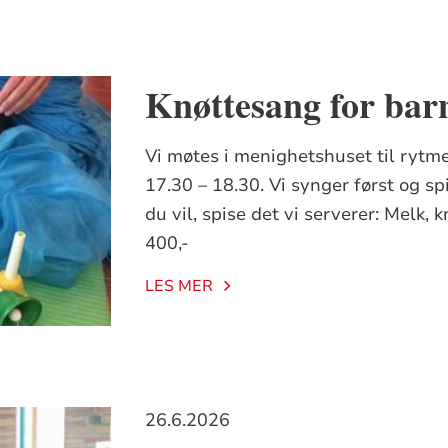
Knøttesang for barn
Vi møtes i menighetshuset til rytmer
17.30 – 18.30. Vi synger først og s
du vil, spise det vi serverer: Melk, k
400,-
LES MER
26.6.2026