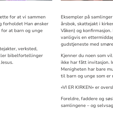
rette for at vi sammen
Eksempler på samlinger 
og forholdet Han ønsker
årsbok, skattejakt i kirk
te for at barn og unge
Våken) og konfirmasjon. 
vanligvis en ettermidda
gudstjeneste med smørel
tejakter, verksted,
ler bibelfortellinger
Kjenner du noen som vi
 Jesus.
ikke har fått invitasjon.
Menigheten har bare mul
til barn og unge som er r
«VI ER KIRKEN» er oversk
Foreldre, faddere og sø
samlingene – og selvsag