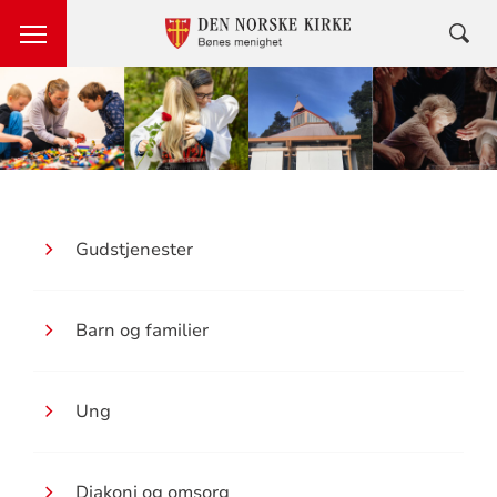
Menighetsarbeid
Gudstjenester
Barn og familier
Ung
Diakoni og omsorg