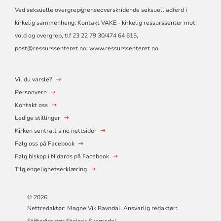
Ved seksuelle overgrep/grenseoverskridende seksuell adferd i
kirkelig sammenheng: Kontakt VAKE - kirkelig ressurssenter mot
vold og overgrep, tlf 23 22 79 30/474 64 615,
post@ressurssenteret.no
, www.ressurssenteret.no
Vil du varsle?
Personvern
Kontakt oss
Ledige stillinger
Kirken sentralt sine nettsider
Følg oss på Facebook
Følg biskop i Nidaros på Facebook
Tilgjengelighetserklæring
© 2026
Nettredaktør: Magne Vik Ravndal. Ansvarlig redaktør: