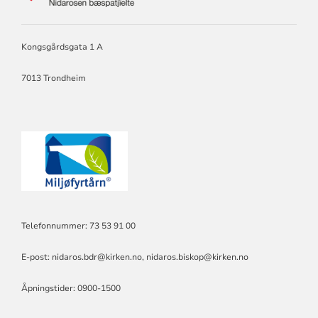
NIDAROS
BISKOP
OG
BISPEDØMMERÅD.
Kongsgårdsgata 1 A
PRESES
I
7013 Trondheim
BISPEMØTET.
Telefonnummer: 73 53 91 00
E-post:
nidaros.bdr@kirken.no
,
nidaros.biskop@kirken.no
Åpningstider: 0900-1500