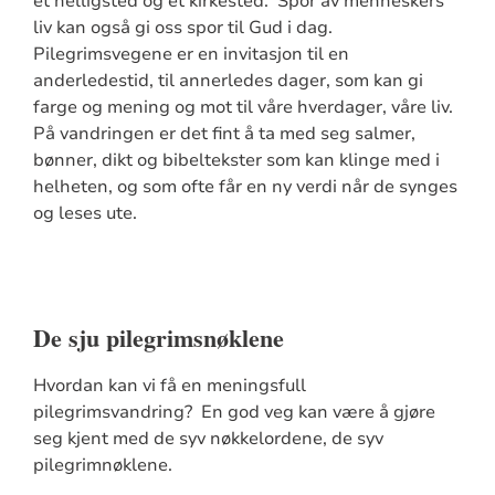
et helligsted og et kirkested. Spor av menneskers
liv kan også gi oss spor til Gud i dag.
Pilegrimsvegene er en invitasjon til en
anderledestid, til annerledes dager, som kan gi
farge og mening og mot til våre hverdager, våre liv.
På vandringen er det fint å ta med seg salmer,
bønner, dikt og bibeltekster som kan klinge med i
helheten, og som ofte får en ny verdi når de synges
og leses ute.
De sju pilegrimsnøklene
Hvordan kan vi få en meningsfull
pilegrimsvandring? En god veg kan være å gjøre
seg kjent med de syv nøkkelordene, de syv
pilegrimnøklene.