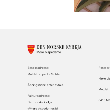
KONTAKTINF
FOR
MØRE
BISPEDØMERÅ
-
Besøksadresse:
Postadr
MØRE
Moldetrappa 1 - Molde
BISKOP
Møre bi
Åpningstider: etter avtale
Moldetr
Fakturaadresse:
6415 M
Den norske kyrkja
v/Møre bispedømeråd