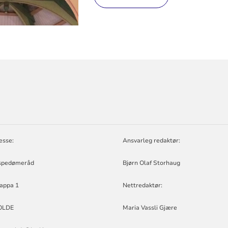
ORMASJON
D
esse:
Ansvarleg redaktør:
spedømeråd
Bjørn Olaf Storhaug
appa 1
Nettredaktør:
OLDE
Maria Vassli Gjære