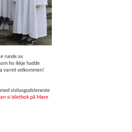
te runde av
 som ho ikkje hadde
elsa varmt velkommen!
a med visitasgudsteneste
asen si biletbok på Møre