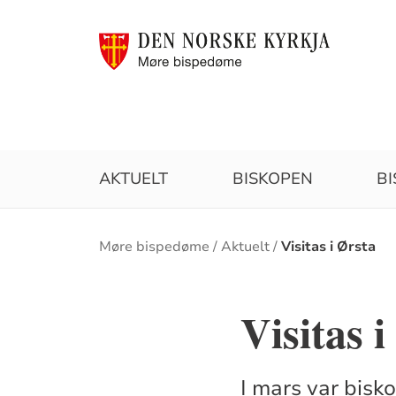
AKTUELT
BISKOPEN
B
Brødsmulesti
Møre bispedøme
Aktuelt
Visitas i Ørsta
Visitas i
I mars var bisk