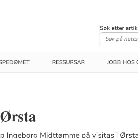
Søk etter arti
ISPEDØMET
RESSURSAR
JOBB HOS 
 Ørsta
op Ingeborg Midttømme på visitas i Ørsta