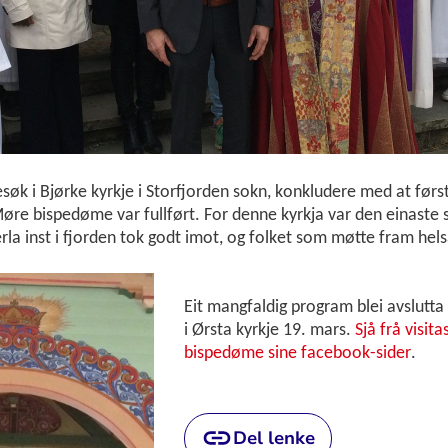
søk i Bjørke kyrkje i Storfjorden sokn, konkludere med at førs
Møre bispedøme var fullført. For denne kyrkja var den einaste
erla inst i fjorden tok godt imot, og folket som møtte fram h
Eit mangfaldig program blei avslutt
i Ørsta kyrkje 19. mars.
Sjå frå visit
bispedøme sine facebook-sider
.
Del lenke