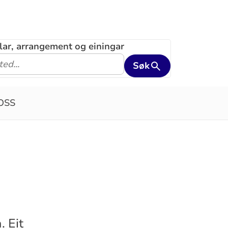
klar, arrangement og einingar
Søk
OSS
. Eit