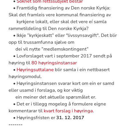
•
Soknet som rettssubjekt består
• Framtidig finansiering av Den norske Kyrkja:
Skal det framleis vere kommunal finansiering av
kyrkjene lokalt, eller skal det vere eí samla
rammetildeling til Den norske Kyrkja?
• Ikkje ”kyrkjeskatt” eller "livssynsavgift". Det blir
opp til trussamfunna sjølve om
dei vil nytte ”medlemskontingent”
• Lovforslaget vart i september 2017 sendt på
høyring til
80 høyringsinstansar
•
Høyringsuttalane
blir samla i ein nettbasert
høyringsmodul.
• Høyringsinstansen svarar kort om ein er samd
eller usamd i forslaga, og kor viktig
ein meiner det aktuelle spørsmålet er.
• Det er i tillegg mogeleg å formulere eigne
kommentarar til
kvart forslag i høyringa
.
• Høyringsfristen er
31. 12. 2017
-------