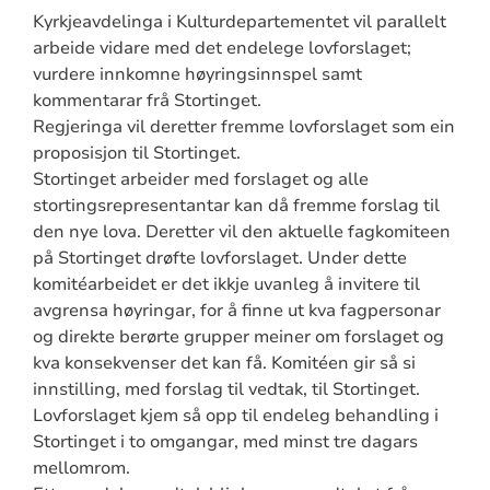
Kyrkjeavdelinga i Kulturdepartementet vil parallelt
arbeide vidare med det endelege lovforslaget;
vurdere innkomne høyringsinnspel samt
kommentarar frå Stortinget.
R
egjeringa vil deretter fremme lovforslaget som ein
proposisjon til Stortinget
.
Stortinget arbeider med forslaget og a
lle
stortingsrepresentantar kan då fremme forslag til
den nye lova.
Deretter vil den aktuelle fagkomiteen
på Stortinget drøfte lovforslaget. Under dette
komitéarbeidet er det ikkje uvanleg å invitere til
avgrensa høyringar, for å finne ut kva fagpersonar
og direkte berørte grupper meiner om forslaget og
kva konsekvenser det kan få. Komitéen gir så si
innstilling, med forslag til vedtak, til Stortinget.
Lovforslaget kjem så opp til endeleg behandling i
Stortinget i to omgangar, med minst tre dagars
mellomrom.