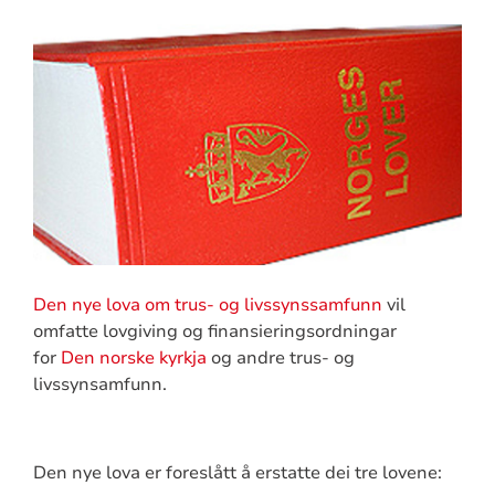
Den nye lova om trus- og livssynssamfunn
vil
omfatte lovgiving og finansieringsordningar
for
Den norske kyrkja
og andre trus- og
livssynsamfunn.
Den nye lova er foreslått å erstatte dei tre lovene: