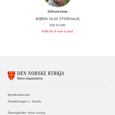
Stiftsdirektør
BJØRN OLAF STORHAUG
928 10 040
Klikk for å vise e-post
KONTAKTINFORMASJON
FOR
MØRE
BISPEDØMERÅD
-
Besøksadresse:
MØRE
Moldetrappa 1 - Molde
BISKOP
Åpningstider: etter avtale