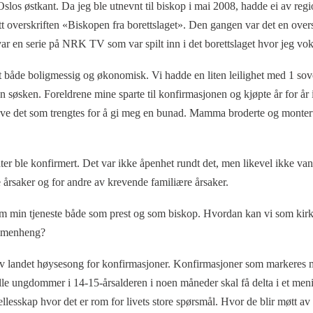
Oslos østkant. Da jeg ble utnevnt til biskop i mai 2008, hadde ei av reg
t overskriften «Biskopen fra borettslaget». Den gangen var det en over
ar en serie på NRK TV som var spilt inn i det borettslaget hvor jeg vok
t både boligmessig og økonomisk. Vi hadde en liten leilighet med 1 so
en søsken. Foreldrene mine sparte til konfirmasjonen og kjøpte år for å
ave det som trengtes for å gi meg en bunad. Mamma broderte og montert
er ble konfirmert. Det var ikke åpenhet rundt det, men likevel ikke vans
årsaker og for andre av krevende familiære årsaker.
om min tjeneste både som prest og som biskop. Hvordan kan vi som kir
ammenheng?
av landet høysesong for konfirmasjoner. Konfirmasjoner som markeres me
lle ungdommer i 14-15-årsalderen i noen måneder skal få delta i et meni
llesskap hvor det er rom for livets store spørsmål. Hvor de blir møtt av t