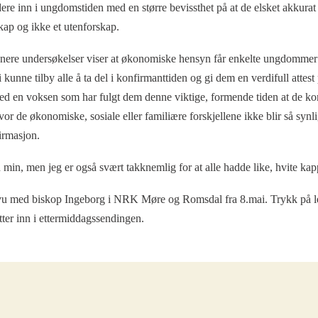
dere inn i ungdomstiden med en større bevissthet på at de elsket akkurat 
sskap og ikke et utenforskap.
ere undersøkelser viser at økonomiske hensyn får enkelte ungdommer t
unne tilby alle å ta del i konfirmanttiden og gi dem en verdifull attest
d en voksen som har fulgt dem denne viktige, formende tiden at de kom
r de økonomiske, sosiale eller familiære forskjellene ikke blir så synli
rmasjon.
 min, men jeg er også svært takknemlig for at alle hadde like, hvite ka
jvu med biskop Ingeborg i NRK Møre og Romsdal fra 8.mai. Trykk på l
tter inn i ettermiddagssendingen.