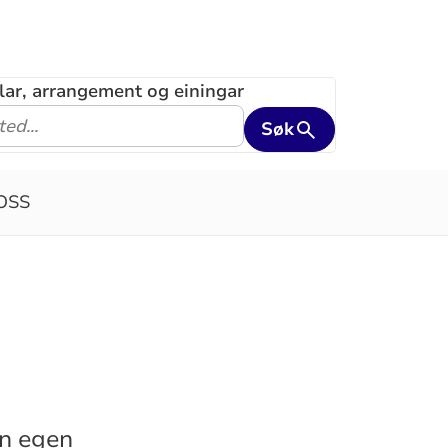
klar, arrangement og einingar
Søk
OSS
in egen