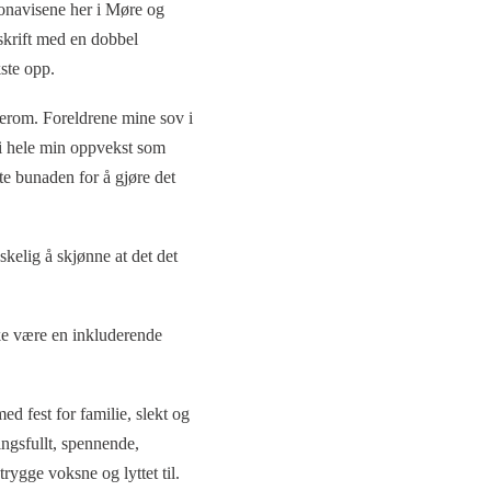
ionavisene her i Møre og
skrift med en dobbel
ste opp.
verom. Foreldrene mine sov i
r i hele min oppvekst som
e bunaden for å gjøre det
kelig å skjønne at det det
ke være en inkluderende
d fest for familie, slekt og
ngsfullt, spennende,
rygge voksne og lyttet til.