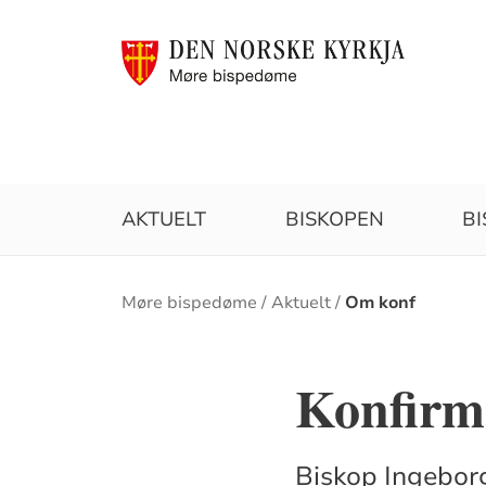
AKTUELT
BISKOPEN
B
Brødsmulesti
Møre bispedøme
Aktuelt
Om konf
Konfirma
Biskop Ingeborg