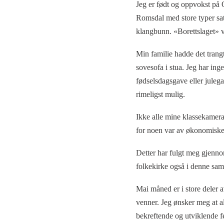
Jeg er født og oppvokst på 
Romsdal med store typer sat
klangbunn. «Borettslaget» v
Min familie hadde det trang
sovesofa i stua. Jeg har ing
fødselsdagsgave eller juleg
rimeligst mulig.
Ikke alle mine klassekamerat
for noen var av økonomiske 
Detter har fulgt meg gjenn
folkekirke også i denne s
Mai måned er i store deler 
venner. Jeg ønsker meg at a
bekreftende og utviklende fe