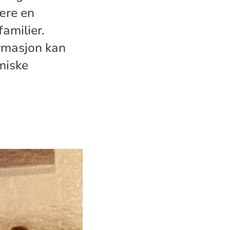
ære en
amilier.
irmasjon kan
miske