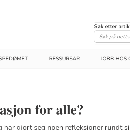
Søk etter arti
ISPEDØMET
RESSURSAR
JOBB HOS 
sjon for alle?
 har gjort seg noen refleksjoner rundt s