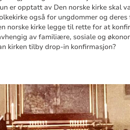
un er opptatt av Den norske kirke skal v
olkekirke også for ungdommer og deres f
 norske kirke legge til rette for at konf
avhengig av familiære, sosiale og økono
an kirken tilby drop-in konfirmasjon?