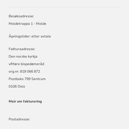
MØRE
BISPEDØMERÅD
-
Besøksadresse:
MØRE
Moldetrappa 1 - Molde
BISKOP
Åpningstider: etter avtale
Fakturaadresse:
Den norske kyrkja
v/Møre bispedømeråd
org.nr: 818 066 872
Postboks 799 Sentrum
0106 Oslo
Meir om fakturering
Postadresse: