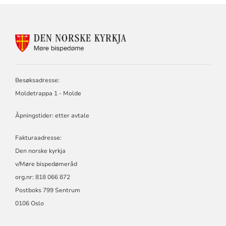
KONTAKTINFORMASJON
FOR
MØRE
BISPEDØMERÅD
-
Besøksadresse:
MØRE
Moldetrappa 1 - Molde
BISKOP
Åpningstider: etter avtale
Fakturaadresse:
Den norske kyrkja
v/Møre bispedømeråd
org.nr: 818 066 872
Postboks 799 Sentrum
0106 Oslo