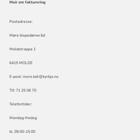
Meir om fakturering
Postadresse:
Møre bispedømeråd
Moldetrappa 1
6415 MOLDE
E-post:
more.bdr@kyrkja.no
Tlf: 71 25 06 70
Telefontider:
Mandag-fredag
kl. 09.00-15.00