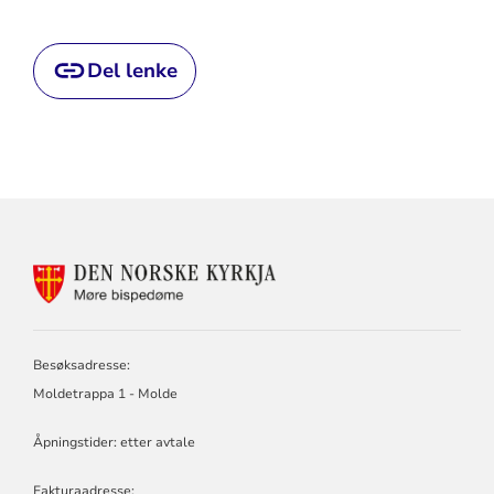
Del lenke
KONTAKTINFORMASJON
FOR
MØRE
BISPEDØMERÅD
-
Besøksadresse:
MØRE
Moldetrappa 1 - Molde
BISKOP
Åpningstider: etter avtale
Fakturaadresse: