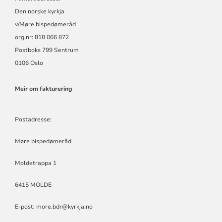
Den norske kyrkja
v/Møre bispedømeråd
org.nr: 818 066 872
Postboks 799 Sentrum
0106 Oslo
Meir om fakturering
Postadresse:
Møre bispedømeråd
Moldetrappa 1
6415 MOLDE
E-post:
more.bdr@kyrkja.no