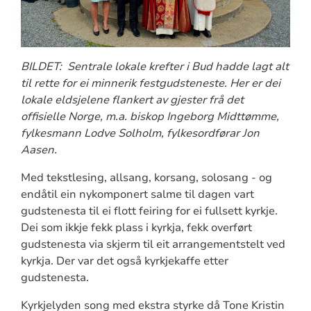
BILDET: Sentrale lokale krefter i Bud hadde lagt alt
til rette for ei minnerik festgudsteneste. Her er dei
lokale eldsjelene flankert av gjester frå det
offisielle Norge, m.a. biskop Ingeborg Midttømme,
fylkesmann Lodve Solholm, fylkesordførar Jon
Aasen.
Med tekstlesing, allsang, korsang, solosang - og
endåtil ein nykomponert salme til dagen vart
gudstenesta til ei flott feiring for ei fullsett kyrkje.
Dei som ikkje fekk plass i kyrkja, fekk overført
gudstenesta via skjerm til eit arrangementstelt ved
kyrkja. Der var det også kyrkjekaffe etter
gudstenesta.
Kyrkjelyden song med ekstra styrke då Tone Kristin